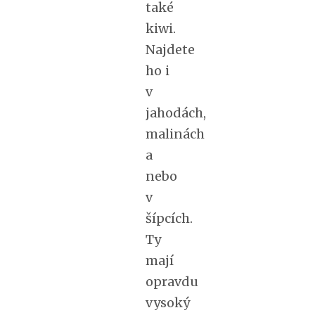
také
kiwi.
Najdete
ho i
v
jahodách,
malinách
a
nebo
v
šípcích.
Ty
mají
opravdu
vysoký