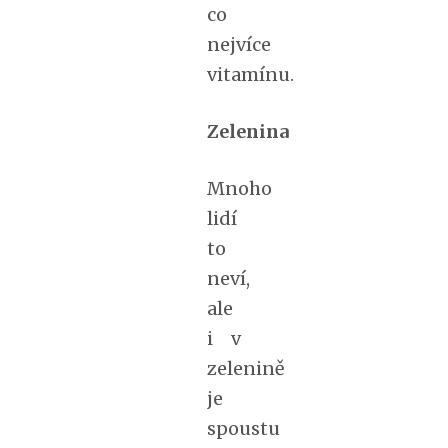
co
nejvíce
vitamínu.
Zelenina
Mnoho
lidí
to
neví,
ale
i v
zelenině
je
spoustu