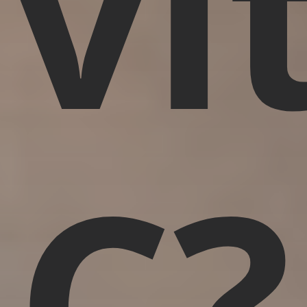
vi
C?