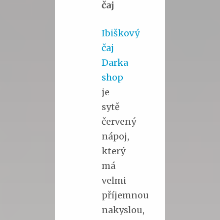
čaj
Ibiškový
čaj
Darka
shop
je
sytě
červený
nápoj,
který
má
velmi
příjemnou
nakyslou,