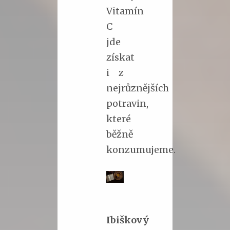
Vitamín
C
jde
získat
i z
nejrůznějších
potravin,
které
běžně
konzumujeme.
Ibiškový