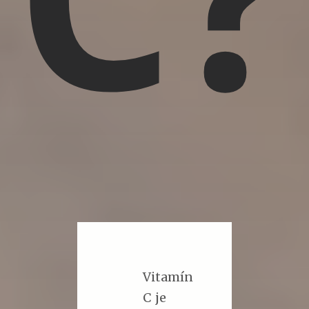
Vitamín
C je