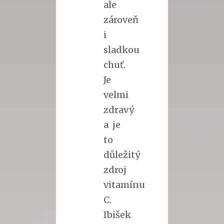
ale
zároveň
i
sladkou
chuť.
Je
velmi
zdravý
a je
to
důležitý
zdroj
vitamínu
C.
Ibišek