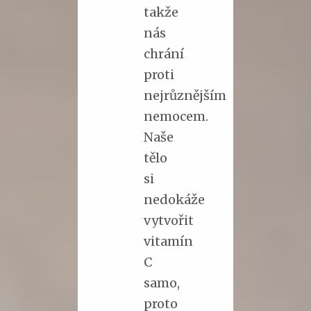
takže
nás
chrání
proti
nejrůznějším
nemocem.
Naše
tělo
si
nedokáže
vytvořit
vitamín
C
samo,
proto