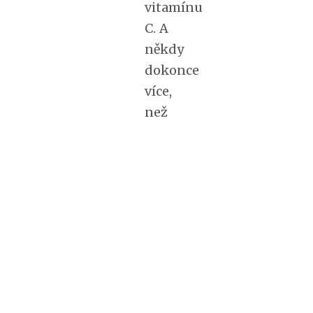
vitamínu
C. A
někdy
dokonce
více,
než
v
ovoci.
Zelenina,
v
které
najdete
hodně
tohoto
vitamínu,