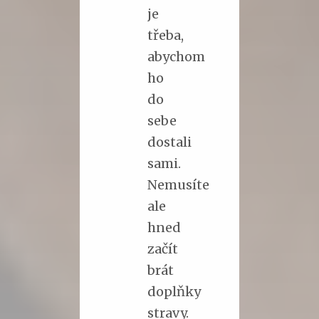
je
třeba,
abychom
ho
do
sebe
dostali
sami.
Nemusíte
ale
hned
začít
brát
doplňky
stravy.