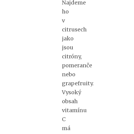
Najdeme
ho
v
citrusech
jako
jsou
citróny,
pomeranče
nebo
grapefruity.
Vysoký
obsah
vitamínu
C
má