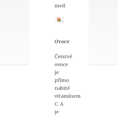
med.
Ovoce
Čerstvé
ovoce
je
přímo
nabité
vitamínem
C. A
je