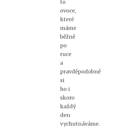
to
ovoce,
které
máme
běžně
po
ruce
a
pravděpodobně
si
ho i
skoro
každý
den
vychutnáváme.