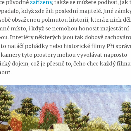
ce původně
zařízeny
, takže se můžete podívat, jak 
padalo, když zde žili poslední majitelé. Jiné zámk
 sobě obsaženou pohnutou historii, která z nich dě
né místo, i když se nemohou honosit majestátní
ou. Interiéry některých jsou tak dobově zachovány,
sto natáčí pohádky nebo historické filmy. Při spr
 kamery tyto prostory mohou vyvolávat naprosto
ický dojem, což je přesně to, čeho chce každý filma
out.