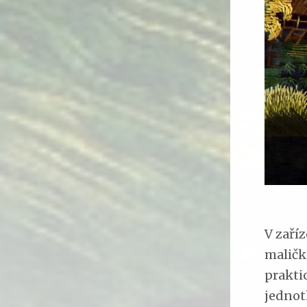
V zaří
maličk
praktic
jednot