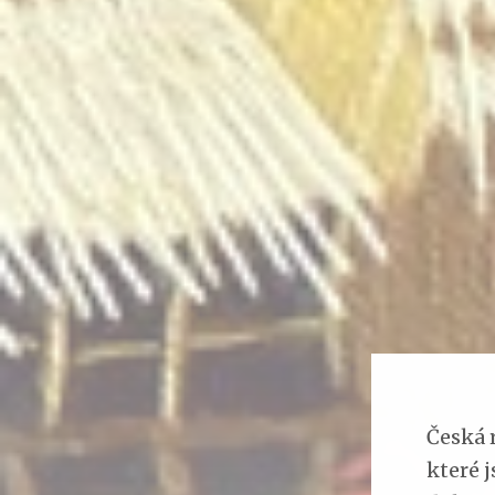
Česká 
které j