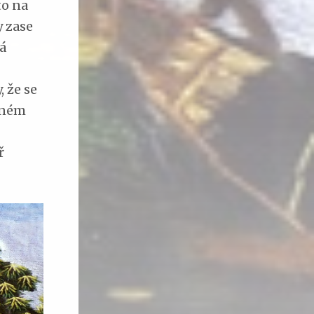
to na
y zase
lá
 že se
ávném
ř