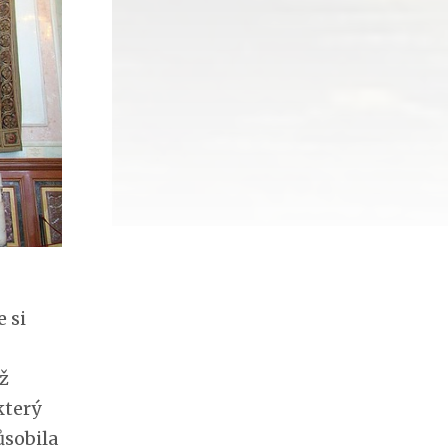
 si
ž
který
ůsobila