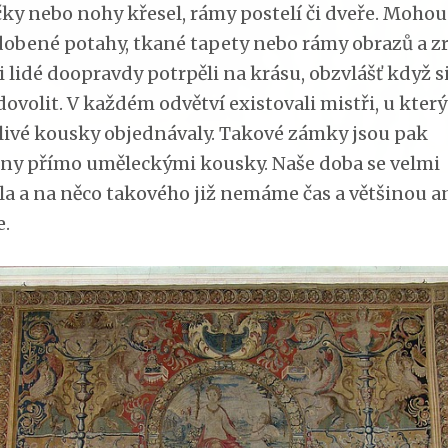
ky nebo nohy křesel, rámy postelí či dveře. Mohou
dobené potahy, tkané tapety nebo rámy obrazů a zr
i lidé doopravdy potrpěli na krásu, obzvlášť když si
ovolit. V každém odvětví existovali mistři, u který
livé kousky objednávaly. Takové zámky jsou pak
ny přímo uměleckými kousky. Naše doba se velmi
ila a na něco takového již nemáme čas a většinou a
e.