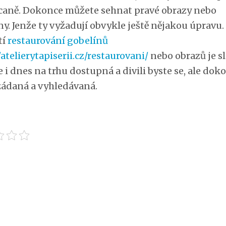
caně. Dokonce můžete sehnat pravé obrazy nebo
ny. Jenže ty vyžadují obvykle ještě nějakou úpravu.
tí
restaurování gobelínů
/atelierytapiserii.cz/restaurovani/
nebo obrazů je s
e i dnes na trhu dostupná a divili byste se, ale doko
žádaná a vyhledávaná.