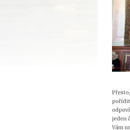
Přesto
pořídi
odpoví
jeden č
Vám um