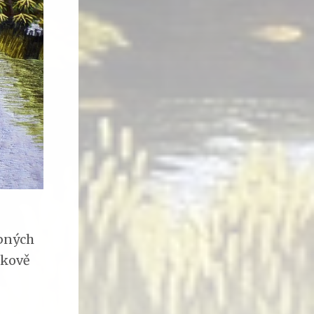
obných
okově