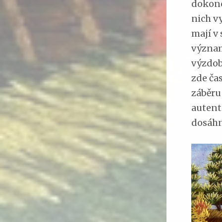
dokon
nich vy
mají v
význam
výzdob
zde ča
záběru
autent
dosáhn