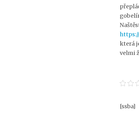
přeplá
gobelí
Naštěs
https:/
která j
velmi 
[ssba]