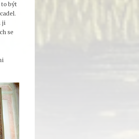
 to být
cadel.
 ji
ch se
ni