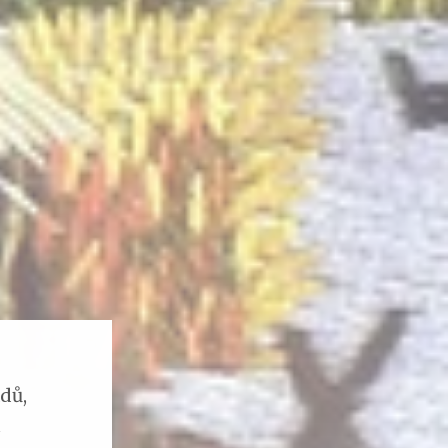
dů,
u