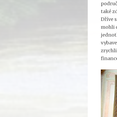
područ
také z
Dříve s
mohli d
jednot
vybave
zrychl
financ