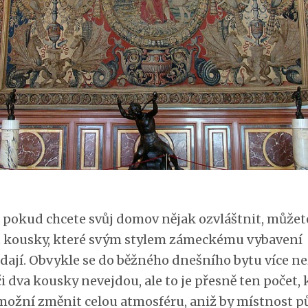
, pokud chcete svůj domov nějak ozvláštnit, můžete
t kousky, které svým stylem zámeckému vybavení
dají. Obvykle se do běžného dnešního bytu více ne
i dva kousky nevejdou, ale to je přesně ten počet, 
ožní změnit celou atmosféru, aniž by místnost p