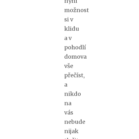
nyní
možnost
si v
klidu
a v
pohodlí
domova
vše
přečíst,
a
nikdo
na
vás
nebude
nijak