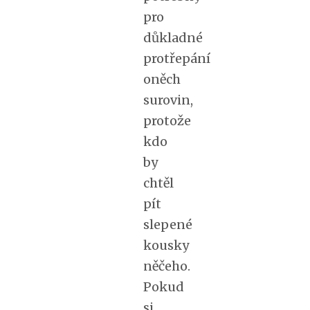
pro
důkladné
protřepání
oněch
surovin,
protože
kdo
by
chtěl
pít
slepené
kousky
něčeho.
Pokud
si