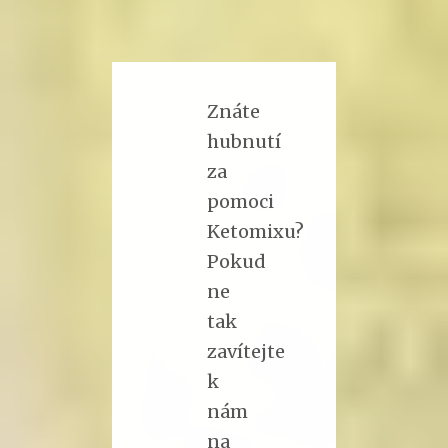
Znáte
hubnutí
za
pomoci
Ketomixu?
Pokud
ne
tak
zavítejte
k
nám
na