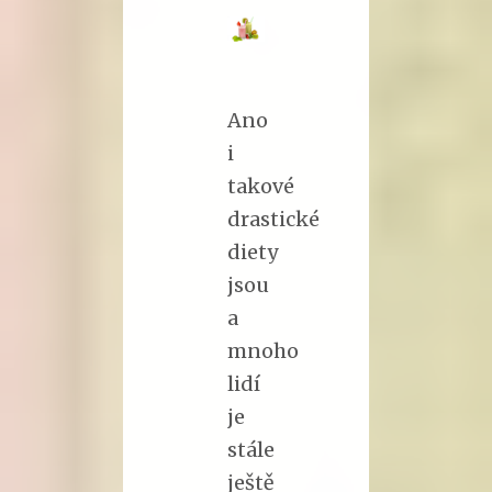
Ano
i
takové
drastické
diety
jsou
a
mnoho
lidí
je
stále
ještě