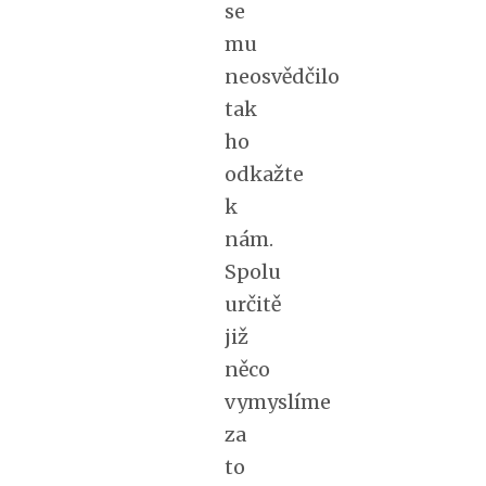
se
mu
neosvědčilo
tak
ho
odkažte
k
nám.
Spolu
určitě
již
něco
vymyslíme
za
to