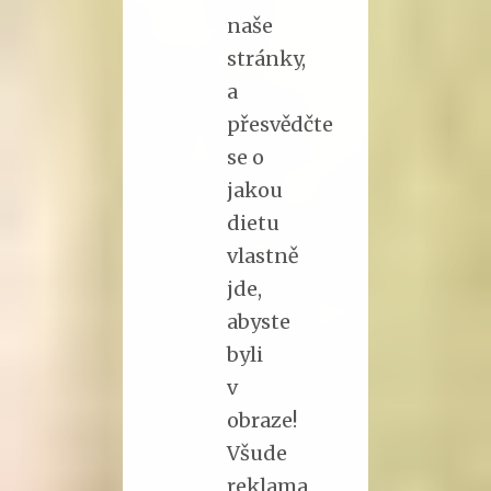
naše
stránky,
a
přesvědčte
se o
jakou
dietu
vlastně
jde,
abyste
byli
v
obraze!
Všude
reklama