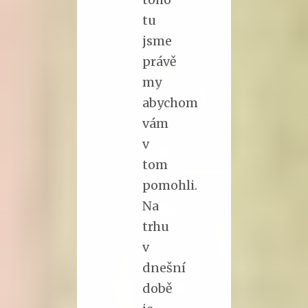
tu
jsme
právě
my
abychom
vám
v
tom
pomohli.
Na
trhu
v
dnešní
době