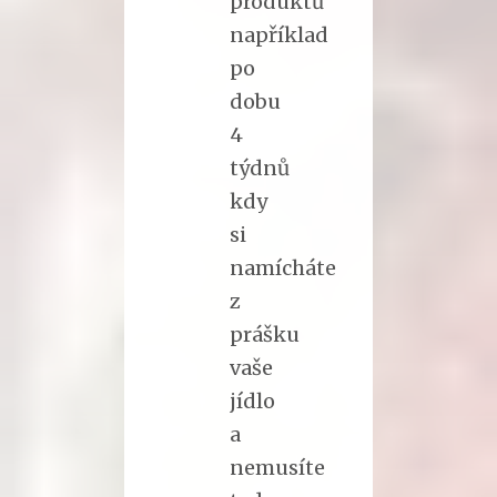
produktů
například
po
dobu
4
týdnů
kdy
si
namícháte
z
prášku
vaše
jídlo
a
nemusíte