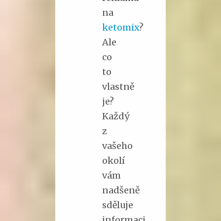
na
ketomix
?
Ale
co
to
vlastně
je?
Každý
z
vašeho
okolí
vám
nadšeně
sděluje
informaci