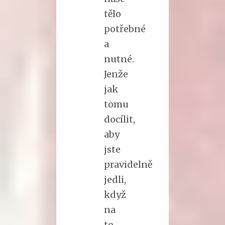
tělo
potřebné
a
nutné.
Jenže
jak
tomu
docílit,
aby
jste
pravidelně
jedli,
když
na
to