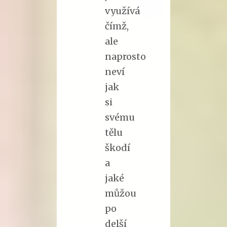
využívá
čímž,
ale
naprosto
neví
jak
si
svému
tělu
škodí
a
jaké
můžou
po
delší