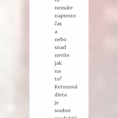
nemáte
naprosto
čas
a
nebo
snad
nevíte
jak
na
to?
Ketonová
dieta
je
soubor