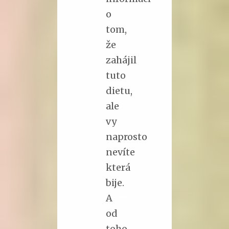
o
tom,
že
zahájil
tuto
dietu,
ale
vy
naprosto
nevíte
která
bije.
A
od
toho