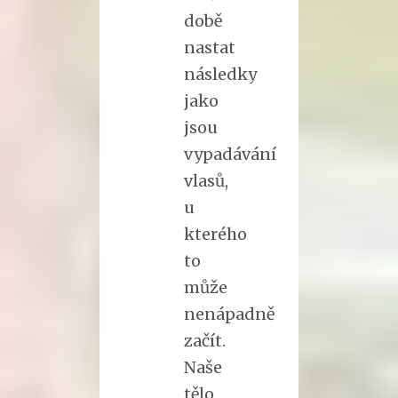
době
nastat
následky
jako
jsou
vypadávání
vlasů,
u
kterého
to
může
nenápadně
začít.
Naše
tělo