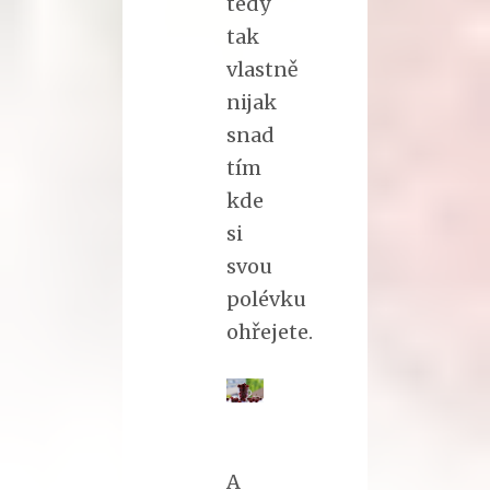
tedy
tak
vlastně
nijak
snad
tím
kde
si
svou
polévku
ohřejete.
A