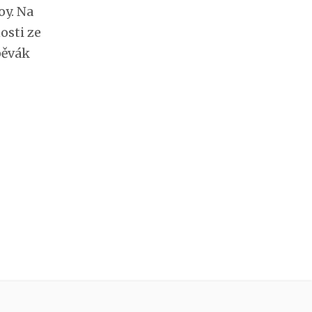
y. Na
osti ze
pěvák