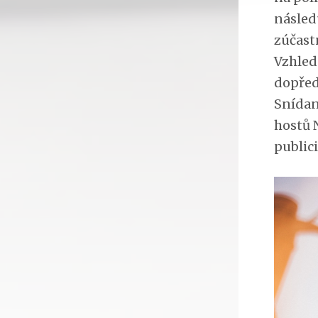
násled
zúčastn
Vzhlede
dopřed
Snídan
hostů 
publici