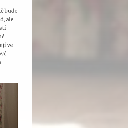
ně bude
d, ale
stí
né
ejí ve
ové
h