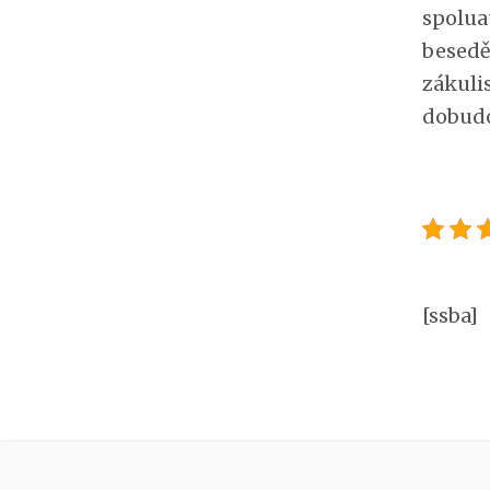
spolua
besedě
zákuli
dobud
[ssba]