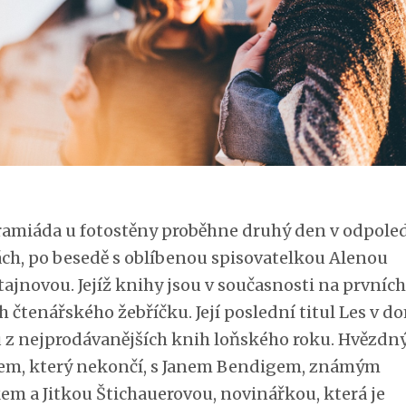
amiáda u fotostěny proběhne druhý den v odpole
ch, po besedě s oblíbenou spisovatelkou Alenou
ajnovou. Jejíž knihy jsou v současnosti na prvních
 čtenářského žebříčku. Její poslední titul Les v d
 z nejprodávanějších knih loňského roku. Hvězd
em, který nekončí, s Janem Bendigem, známým
em a Jitkou Štichauerovou, novinářkou, která je