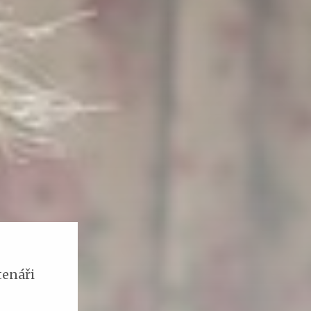
čtenáři