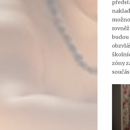
předst
naklad
možnos
rovněž
budou 
obzvláš
školní
zóny za
součás