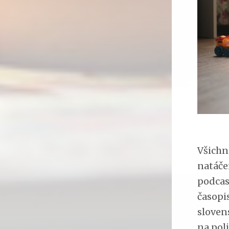
Všichni
natáče
podcas
časopi
sloven
na pol