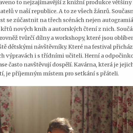
aveno to nejzajímavější z knižní produkce většiny
atelů v naší republice. A to ze všech žánrů. Součas
t se zúčastnit na třech scénách nejen autogramiá
 křtů nových knih a autorských čtení z nich. Součá
rovněž tvůrčí dílny a workshopy, které jsou oblíbe
tě dětskými návštěvníky. Které na festival přicház
ch výpravách i s třídními učiteli. Herní a odpočink
se často navštěvují dospělí. Kavárna, která je jejic
tí, je příjemným místem pro setkání s přáteli.