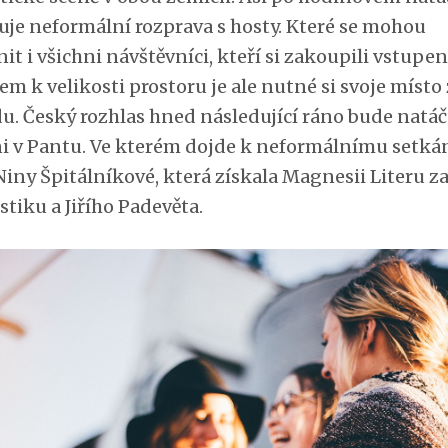
uje neformální rozprava s hosty. Které se mohou
it i všichni návštěvníci, kteří si zakoupili vstupe
m k velikosti prostoru je ale nutné si svoje místo 
u. Český rozhlas hned následující ráno bude natáč
i v Pantu. Ve kterém dojde k neformálnímu setká
Niny Špitálníkové, která získala Magnesii Literu z
stiku a Jiřího Padevěta.