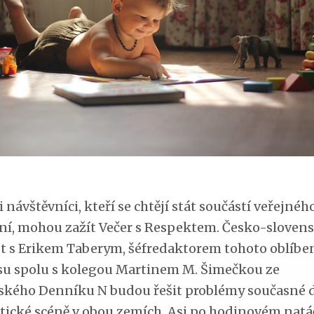
 návštěvníci, kteří se chtějí stát součástí veřejnéh
ní, mohou zažít Večer s Respektem. Česko-sloven
t s Erikem Taberym, šéfredaktorem tohoto oblíb
su spolu s kolegou Martinem M. Šimečkou ze
ského Denníku N budou řešit problémy současné 
itické scéně v obou zemích. Asi po hodinovém natá