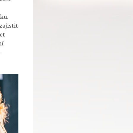
nku.
zajistit
et
ní
a