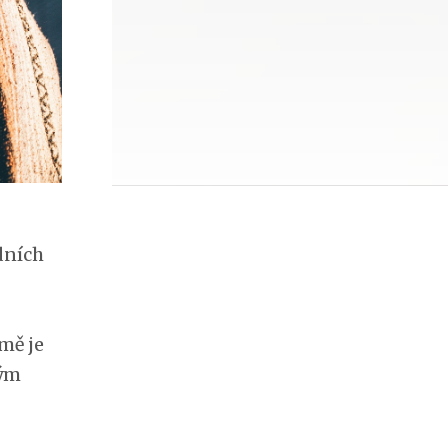
dních
omě je
ným