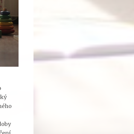
o
ský
eného
doby
čení