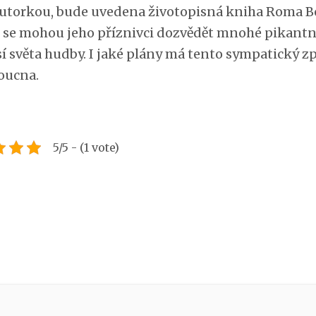
utorkou, bude uvedena životopisná kniha Roma Bo
 se mohou jeho příznivci dozvědět mnohé pikantn
sí světa hudby. I jaké plány má tento sympatický z
oucna.
5/5 - (1 vote)