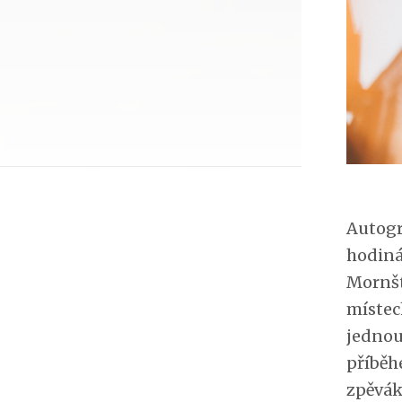
Autogr
hodiná
Mornšt
místech
jednou
příběh
zpěvák