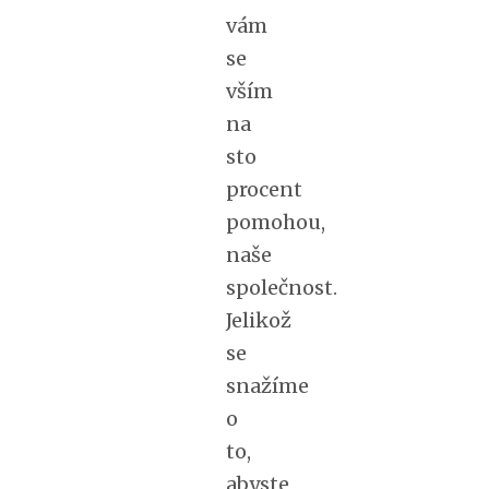
vám
se
vším
na
sto
procent
pomohou,
naše
společnost.
Jelikož
se
snažíme
o
to,
abyste