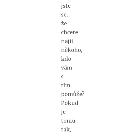
jste
se,
že
chcete
najít
někoho,
kdo
vám
s
tím
pomůže?
Pokud
je
tomu
tak,