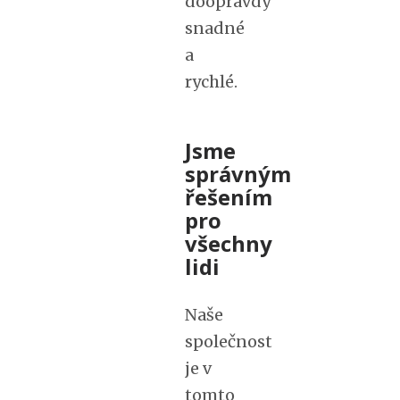
doopravdy
snadné
a
rychlé.
Jsme
správným
řešením
pro
všechny
lidi
Naše
společnost
je v
tomto