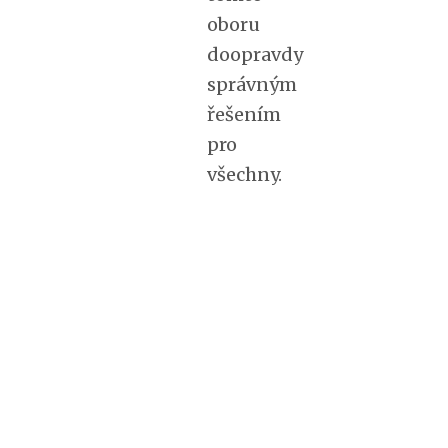
oboru
doopravdy
správným
řešením
pro
všechny.
I to
je
jednou
z
mnoha
výhod
toho,
že
se