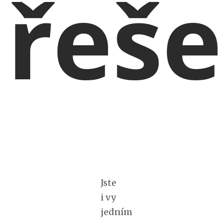
řeš
Jste
i vy
jedním