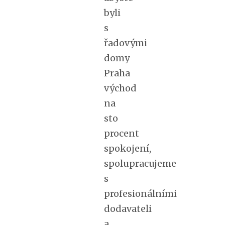
byli
s
řadovými
domy
Praha
východ
na
sto
procent
spokojení,
spolupracujeme
s
profesionálními
dodavateli
a