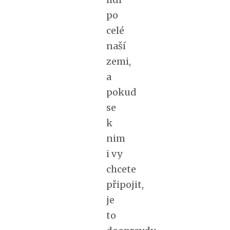
po
celé
naší
zemi,
a
pokud
se
k
nim
i vy
chcete
připojit,
je
to