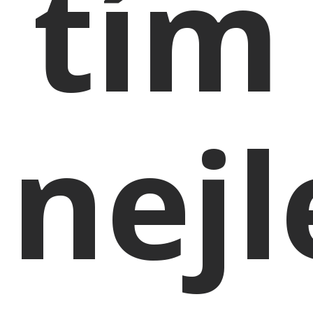
tím
nej