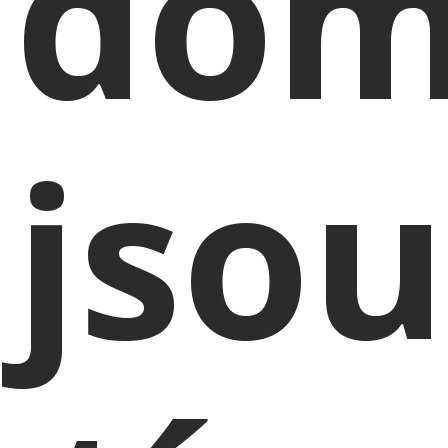
do
jsou