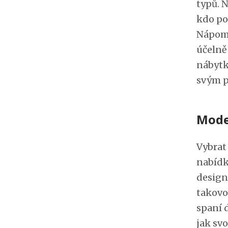
typů. 
kdo po
Nápomo
účelně
nábytk
svým p
Mode
Vybrat
nabídk
design
takovo
spaní 
jak sv