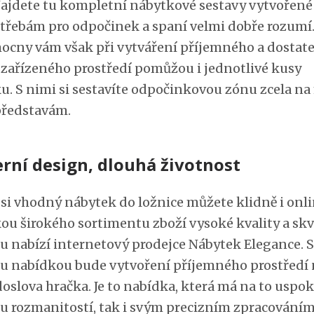
Najdete tu kompletní nábytkové sestavy vytvořené
třebám pro odpočinek a spaní velmi dobře rozumí
cny vám však při vytváření příjemného a dostat
 zařízeného prostředí pomůžou i jednotlivé kusy
u. S nimi si sestavíte odpočinkovou zónu zcela na
ředstavám.
rní design, dlouhá životnost
 si vhodný nábytek do ložnice můžete klidně i onli
ou širokého sortimentu zboží vysoké kvality a sk
u nabízí internetový prodejce Nábytek Elegance. S
u nabídkou bude vytvoření příjemného prostředí 
doslova hračka. Je to nabídka, která má na to uspok
ou rozmanitostí, tak i svým precizním zpracováním.