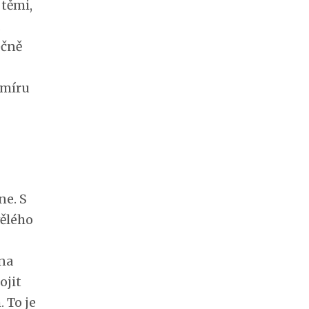
 těmi,
.
ečně
 míru
ne. S
vělého
na
ojit
 To je