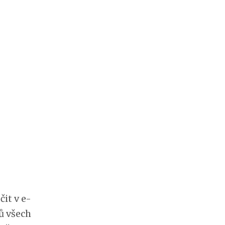
čit v e-
ů všech