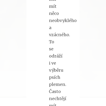
mít
něco
neobvyklého
a
vzácného.
To
se
odráží
i ve
výběru
psích
plemen.
Často
nechtějí
mít