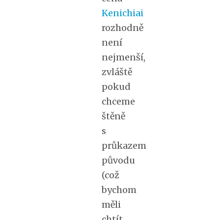
Kenichiai
rozhodně
není
nejmenší,
zvláště
pokud
chceme
štěně
s
průkazem
původu
(což
bychom
měli
chtít