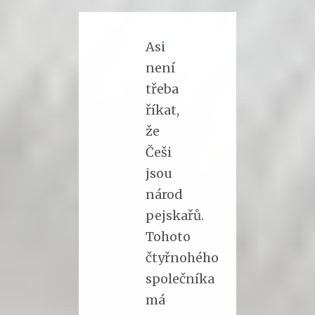
Asi
není
třeba
říkat,
že
Češi
jsou
národ
pejskařů.
Tohoto
čtyřnohého
společníka
má