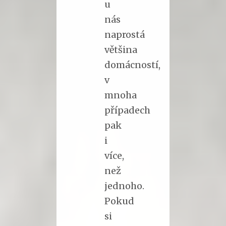
u
nás
naprostá
většina
domácností,
v
mnoha
případech
pak
i
více,
než
jednoho.
Pokud
si