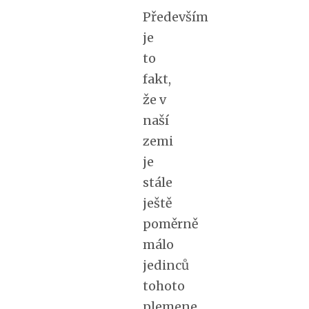
Především
je
to
fakt,
že v
naší
zemi
je
stále
ještě
poměrně
málo
jedinců
tohoto
plemene.