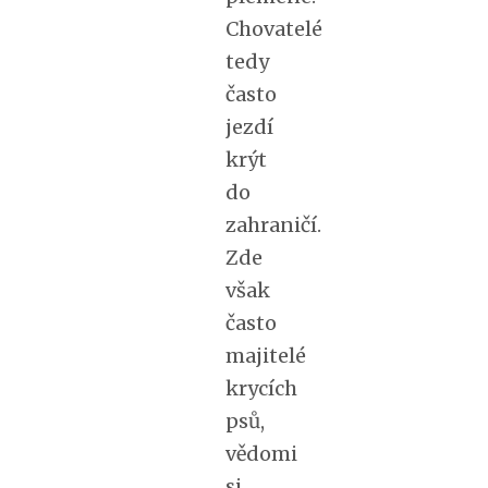
Chovatelé
tedy
často
jezdí
krýt
do
zahraničí.
Zde
však
často
majitelé
krycích
psů,
vědomi
si