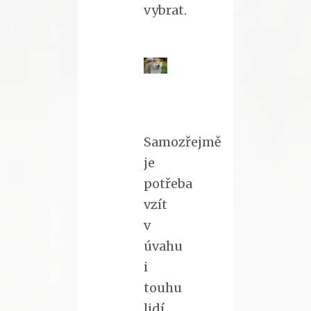
vybrat.
Samozřejmě
je
potřeba
vzít
v
úvahu
i
touhu
lidí