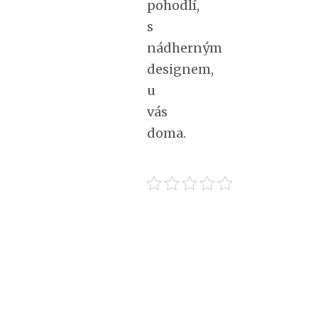
pohodlí,
s
nádherným
designem,
u
vás
doma.
[ssba]