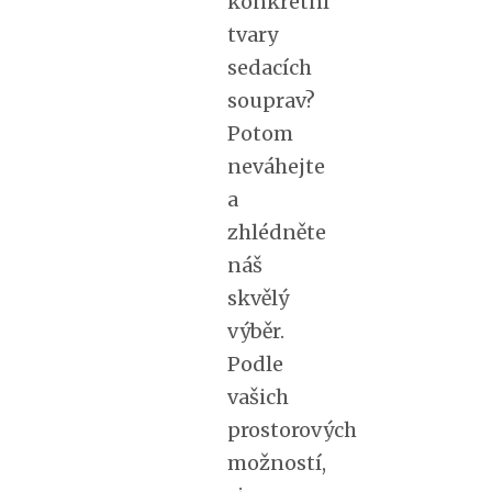
konkrétní
tvary
sedacích
souprav?
Potom
neváhejte
a
zhlédněte
náš
skvělý
výběr.
Podle
vašich
prostorových
možností,