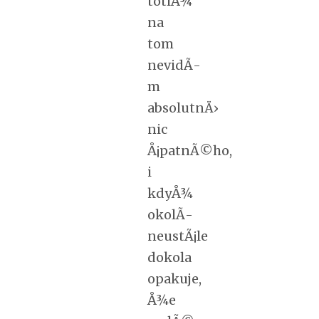
totiÅ¾
na
tom
nevidÃ­
m
absolutnÄ›
nic
Å¡patnÃ©ho,
i
kdyÅ¾
okolÃ­
neustÃ¡le
dokola
opakuje,
Å¾e