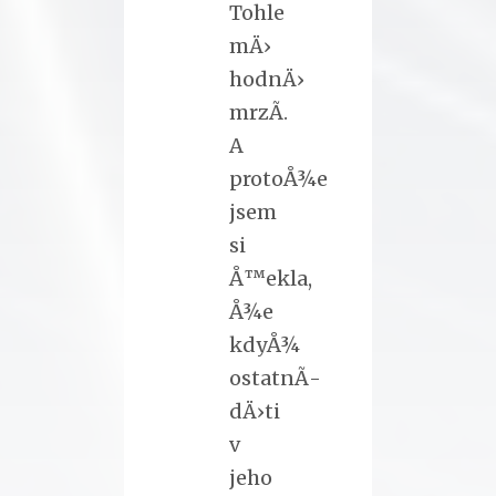
Tohle
mÄ›
hodnÄ›
mrzÃ­.
A
protoÅ¾e
jsem
si
Å™ekla,
Å¾e
kdyÅ¾
ostatnÃ­
dÄ›ti
v
jeho