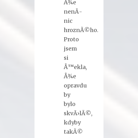
Å¾e
nenÃ­
nic
hroznÃ©ho.
Proto
jsem
si
Å™ekla,
Å¾e
opravdu
by
bylo
skvÄ›lÃ©,
kdyby
takÃ©