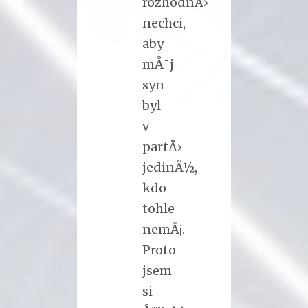
rozhodnÄ›
nechci,
aby
mÅ¯j
syn
byl
v
partÄ›
jedinÃ½,
kdo
tohle
nemÃ¡.
Proto
jsem
si