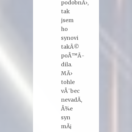
podobnÄ›,
tak
jsem
ho
synovi
takÃ©
poÅ™Ã­
dila.
MÄ›
tohle
vÅ¯bec
nevadÃ­,
Å¾e
syn
mÃ¡