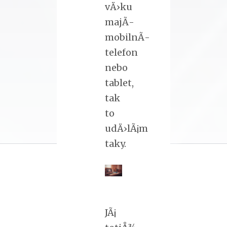
vÄ›ku
majÃ­
mobilnÃ­
telefon
nebo
tablet,
tak
to
udÄ›lÃ¡m
taky.
JÃ¡