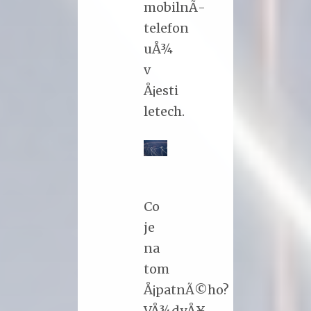
mobilnÃ­
telefon
uÅ¾
v
Å¡esti
letech.
Co
je
na
tom
Å¡patnÃ©ho?
VÅ¾dyÅ¥