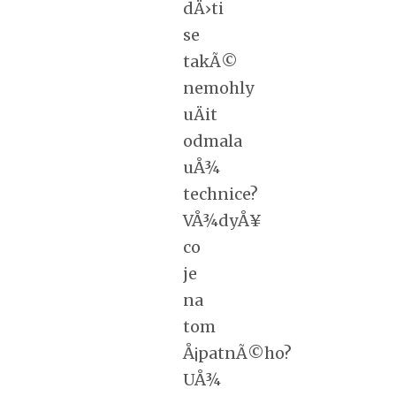
dÄ›ti
se
takÃ©
nemohly
uÄit
odmala
uÅ¾
technice?
VÅ¾dyÅ¥
co
je
na
tom
Å¡patnÃ©ho?
UÅ¾