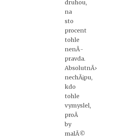
druhou,
na
sto
procent
tohle
nenÃ­
pravda.
AbsolutnÄ›
nechÃ¡pu,
kdo
tohle
vymyslel,
proÄ
by
malÃ©