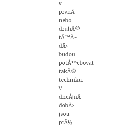
v
prvnÃ­
nebo
druhÃ©
tÅ™Ã­
dÄ›
budou
potÅ™ebovat
takÃ©
techniku.
V
dneÅ¡nÃ­
dobÄ›
jsou
prÃ½