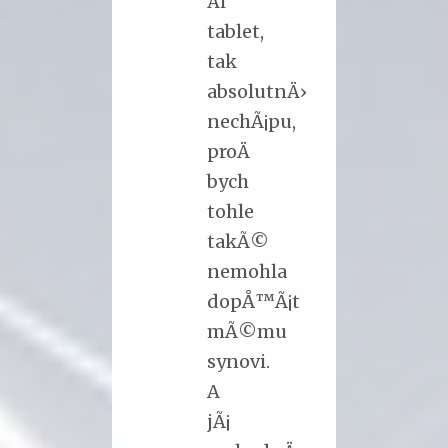
Äi
tablet,
tak
absolutnÄ›
nechÃ¡pu,
proÄ
bych
tohle
takÃ©
nemohla
dopÅ™Ã¡t
mÃ©mu
synovi.
A
jÃ¡