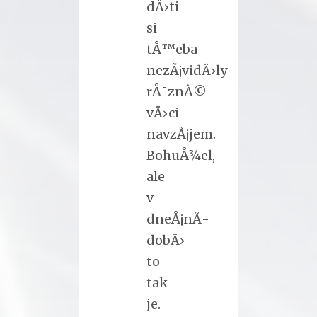
dÄ›ti
si
tÅ™eba
nezÃ¡vidÄ›ly
rÅ¯znÃ©
vÄ›ci
navzÃ¡jem.
BohuÅ¾el,
ale
v
dneÅ¡nÃ­
dobÄ›
to
tak
je.