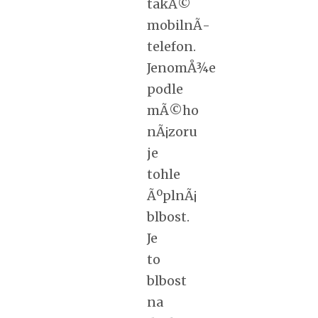
takÃ©
mobilnÃ­
telefon.
JenomÅ¾e
podle
mÃ©ho
nÃ¡zoru
je
tohle
ÃºplnÃ¡
blbost.
Je
to
blbost
na