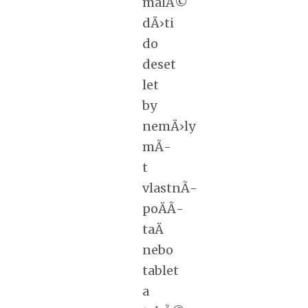
malÃ©
dÄ›ti
do
deset
let
by
nemÄ›ly
mÃ­
t
vlastnÃ­
poÄÃ­
taÄ
nebo
tablet
a