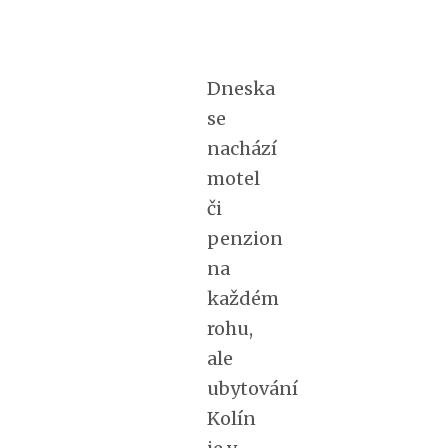
Dneska
se
nachází
motel
či
penzion
na
každém
rohu,
ale
ubytování
Kolín
je v