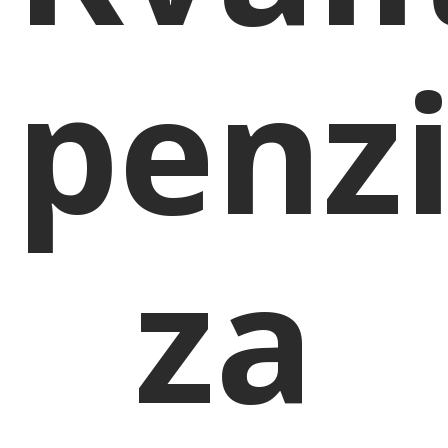
penz
za