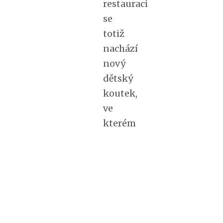
restauraci
se
totiž
nachází
nový
dětský
koutek,
ve
kterém
si
jistě
vyhrají.