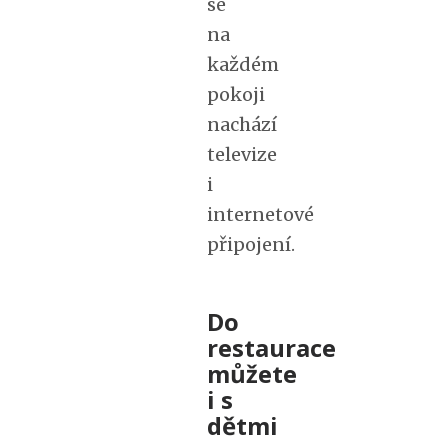
se
na
každém
pokoji
nachází
televize
i
internetové
připojení.
Do
restaurace
můžete
i s
dětmi