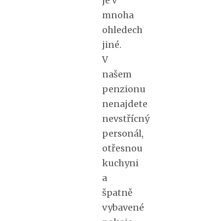
mnoha
ohledech
jiné.
V
našem
penzionu
nenajdete
nevstřícný
personál,
otřesnou
kuchyni
a
špatně
vybavené