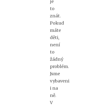
je
to
znát.
Pokud
máte
děti,
není
to
žádný
problém.
Jsme
vybaveni
i na
ně.
V