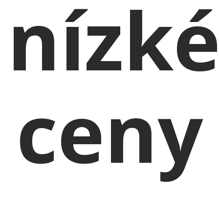
nízk
ceny