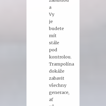
a
Vy
je
budete
mít
stále
pod
kontrolou.
Trampolína
dokáže
zabavit
všechny
generace
,
ať