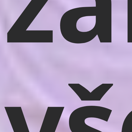
za
vš