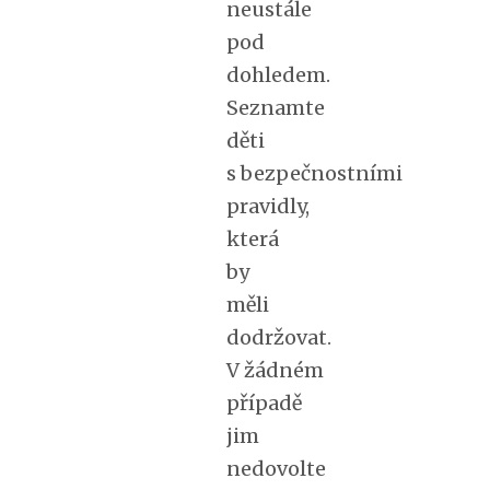
neustále
pod
dohledem.
Seznamte
děti
s bezpečnostními
pravidly,
která
by
měli
dodržovat.
V žádném
případě
jim
nedovolte