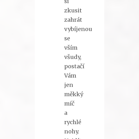
si
zkusit
zahrát
vybíjenou
se
vším
všudy,
postačí
Vám
jen
měkký
míč
a
rychlé
nohy.