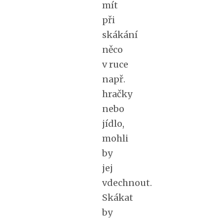
mít
při
skákání
něco
v ruce
např.
hračky
nebo
jídlo,
mohli
by
jej
vdechnout.
Skákat
by