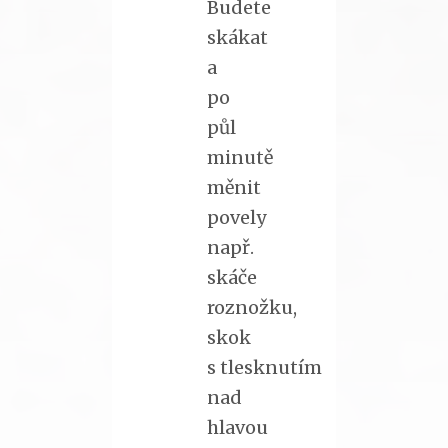
Budete
skákat
a
po
půl
minutě
měnit
povely
např.
skáče
roznožku,
skok
s tlesknutím
nad
hlavou