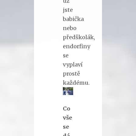
už
jste
babička
nebo
předškolák,
endorfiny
se
vyplaví
prostě
každému.
Co
vše
se
dá