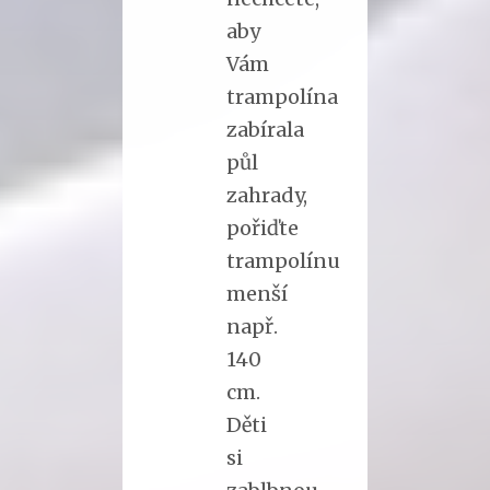
aby
Vám
trampolína
zabírala
půl
zahrady,
pořiďte
trampolínu
menší
např.
140
cm.
Děti
si
zablbnou