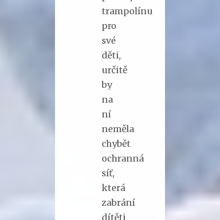
trampolínu
pro
své
děti,
určitě
by
na
ní
neměla
chybět
ochranná
síť,
která
zabrání
dítěti