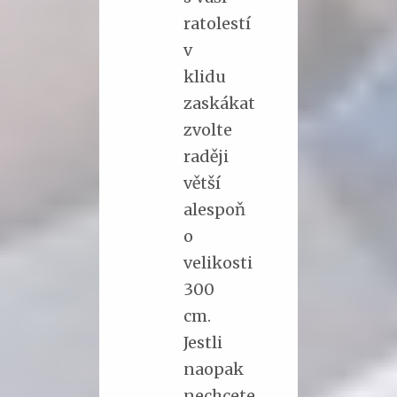
ratolestí
v
klidu
zaskákat
zvolte
raději
větší
alespoň
o
velikosti
300
cm.
Jestli
naopak
nechcete,