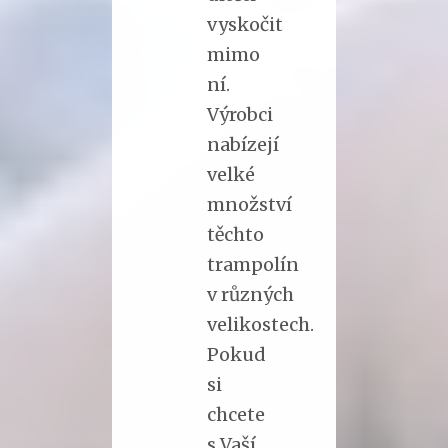
vyskočit
mimo
ní.
Výrobci
nabízejí
velké
množství
těchto
trampolín
v různých
velikostech.
Pokud
si
chcete
s Vaší