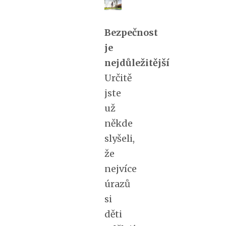
Bezpečnost
je
nejdůležitější
Určitě
jste
už
někde
slyšeli,
že
nejvíce
úrazů
si
děti