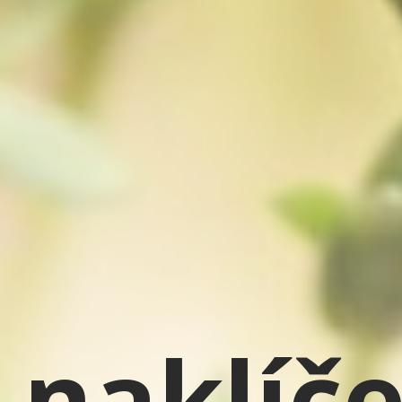
 naklíč