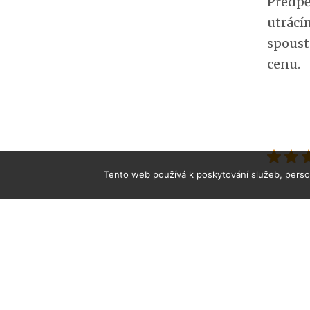
Předpě
utrácí
spoust
cenu.
Tento web používá k poskytování služeb, person
[ssba]