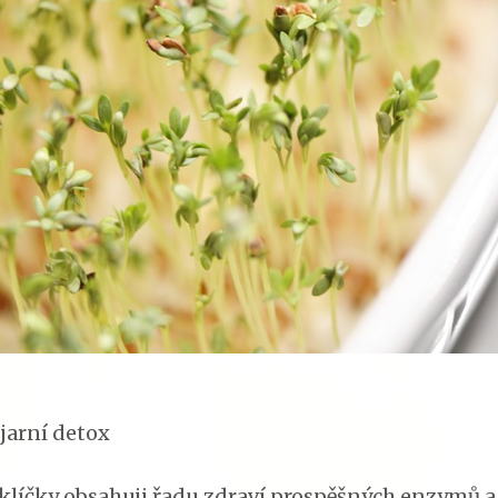
 jarní detox
klíčky obsahuji řadu zdraví prospěšných enzymů a