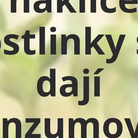
stlinky
dají
onzumov