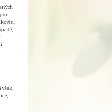
čených
 pro
lkovin,
ípadě,
ý
á
á však
ice,