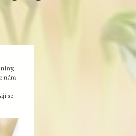
niny,
se nám
jí se