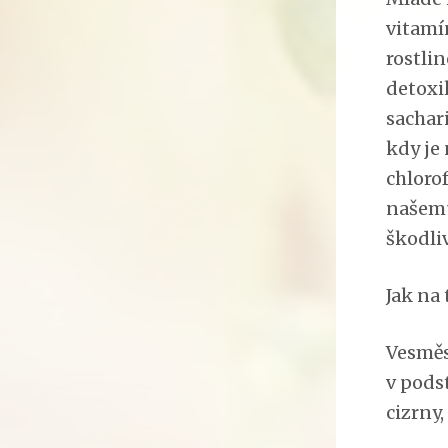
vitamí
rostli
detoxi
sachar
kdy je
chlorof
našemu
škodli
Jak na 
Vesměs
v podst
cizrny