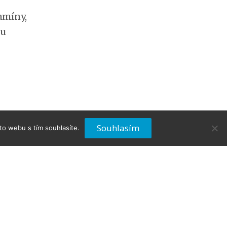
amíny,
ou
Souhlasím
to webu s tím souhlasíte.