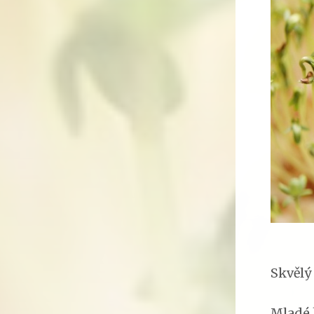
Skvělý
Mladé 