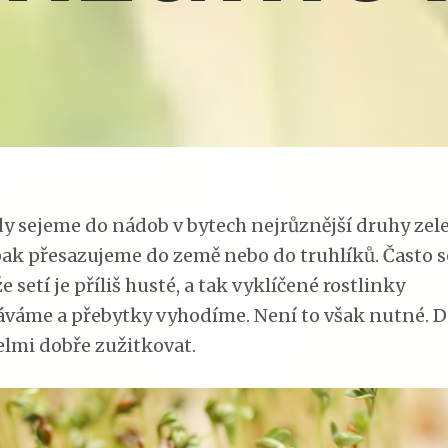
 sejeme do nádob v bytech nejrůznější druhy zele
pak přesazujeme do země nebo do truhlíků. Často 
že setí je příliš husté, a tak vyklíčené rostlinky
áváme a přebytky vyhodíme. Není to však nutné. Da
velmi dobře zužitkovat.