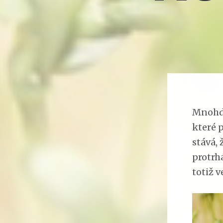
Mnohdy
které 
stává, 
protrh
totiž 