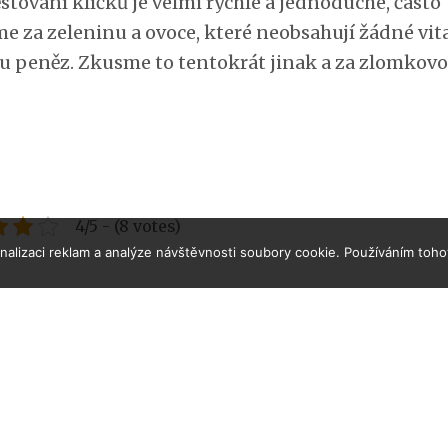
stování klíčků je velmi rychlé a jednoduché, často
me za zeleninu a ovoce, které neobsahují žádné vit
u peněz. Zkusme to tentokrát jinak a za zlomkov
4/5 - (8 votes)
alizaci reklam a analýze návštěvnosti soubory cookie. Používáním toho