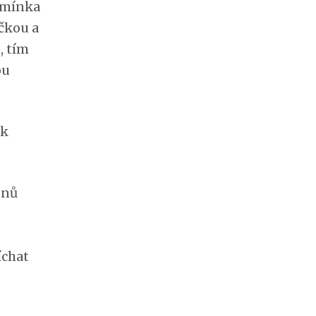
Semínka
čkou a
, tím
ou
ak
dnů
íchat