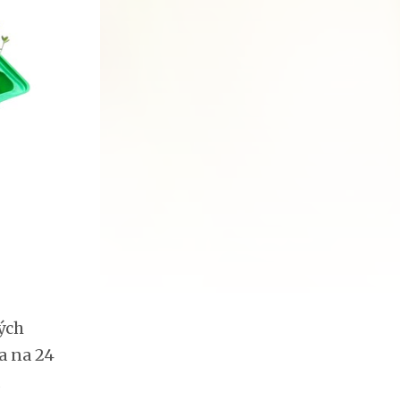
ých
a na 24