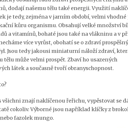
nů, dodají našemu tělu také energii. Využití naklí
nek je tedy, zejména v jarním období, velmi vhodné
kační kůru organismu. Obsahují velké množství bí
idů a vitamínů, bohaté jsou také na vlákninu a v př
 necháme více vyrůst, obohatí se o zdraví prospěšn
yl. Jsou tedy jakousi miniaturní náloží zdraví, kter
 tělu může velmi prospět. Zbaví ho usazených
vých látek a současně tvoří obranyschopnost.
to?
 všichni znají naklíčenou řeřichu, vypěstovat se d
atě cokoliv. Výborné jsou například klíčky z brokol
, nebo fazolek mungo.