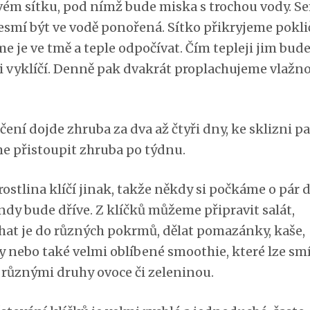
vém sítku, pod nímž bude miska s trochou vody. 
esmí být ve vodě ponořená. Sítko přikryjeme pokli
e je ve tmě a teple odpočívat. Čím tepleji jim bude
ji vyklíčí. Denně pak dvakrát proplachujeme vlažn
čení dojde zhruba za dva až čtyři dny, ke sklizni p
 přistoupit zhruba po týdnu.
rostlina klíčí jinak, takže někdy si počkáme o pár 
indy bude dříve. Z klíčků můžeme připravit salát,
hat je do různých pokrmů, dělat pomazánky, kaše,
 nebo také velmi oblíbené smoothie, které lze sm
s různými druhy ovoce či zeleninou.