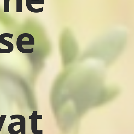
 se
at