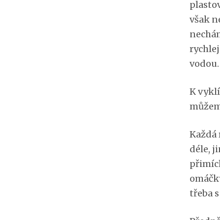
plasto
však n
nechám
rychle
vodou.
K vyklí
můžeme
Každá 
déle, j
přimíc
omáčky
třeba 