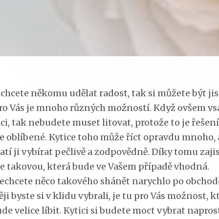
chcete někomu udělat radost, tak si můžete být jist
pro Vás je mnoho různých možností. Když ovšem vs
ci, tak nebudete muset litovat, protože to je řešení
ice oblíbené. Kytice toho může říct opravdu mnoho, 
atí ji vybírat pečlivě a zodpovědně. Díky tomu zaji
te takovou, která bude ve Vašem případě vhodná.
 nechcete něco takového shánět narychlo po obchod
ěji byste si v klidu vybrali, je tu pro Vás možnost, k
e velice líbit. Kytici si budete moct vybrat napros