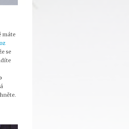
ké máte
oz
že se
idíte
o
ná
ehněte.