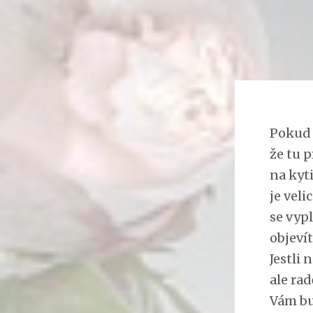
Pokud 
že tu 
na kyti
je vel
se vypl
objeví
Jestli
ale rad
Vám bud