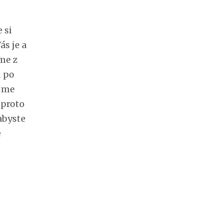
 si
ás je a
eme z
d po
ujme
 proto
abyste
e
o