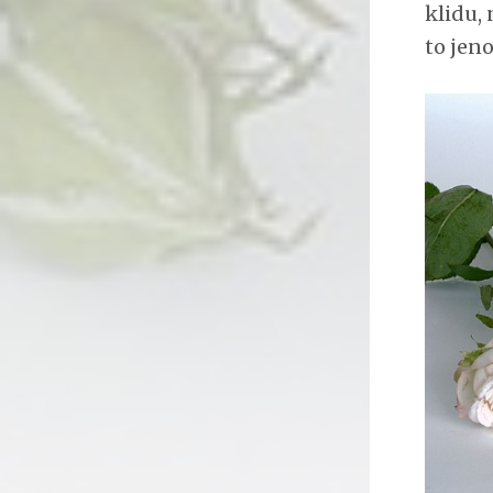
klidu,
to jen