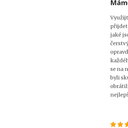
Máme 
Využij
přijdet
jaké js
čerstvý
opravd
každéh
se na n
byli sk
obráti
nejlepš