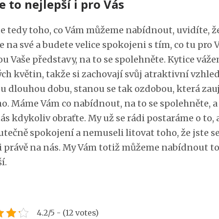
to nejlepší i pro Vás
te tedy toho, co Vám můžeme nabídnout, uvidíte, že
e na své a budete velice spokojeni s tím, co tu pro V
ou Vaše představy, na to se spolehněte. Kytice váž
ch květin, takže si zachovají svůj atraktivní vzhle
u dlouhou dobu, stanou se tak ozdobou, která za
o. Máme Vám co nabídnout, na to se spolehněte, a
ás kdykoliv obraťte. My už se rádi postaráme o to, 
utečně spokojení a nemuseli litovat toho, že jste s
li právě na nás. My Vám totiž můžeme nabídnout t
í.
4.2/5 - (12 votes)