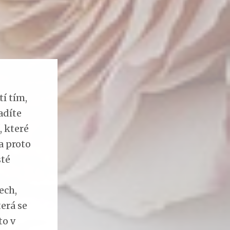
í tím,
adíte
, které
a proto
sté
ech,
terá se
to v