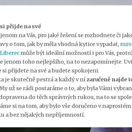
si přijde na své
 jenom na Vás, pro jaké řešení se rozhodnete či ja
avy o tom, jak by měla vhodná kytice vypadat,
rozv
 Liberec
může být ideální možností i pro Vás, proto
e jenom toho nejlepšího, na to nezapomínejte. Uv
e si přijdete na své a budete spokojeni.
a je skutečně pestrá a každý v ní
zaručeně najde t
 My už se rádi postaráme o to, aby byla Vámi vybra
 dopravena do těch správných rukou, na to se spol
áme si na tom, aby bylo vše doručeno v naprostém
u a bez nějakých nepříjemností.