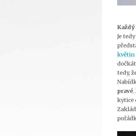
Každý 
Je tedy
předst
květin
dočkát
tedy, ž
Nabídk
pravé
.
kytice
Zaklád
pořádk