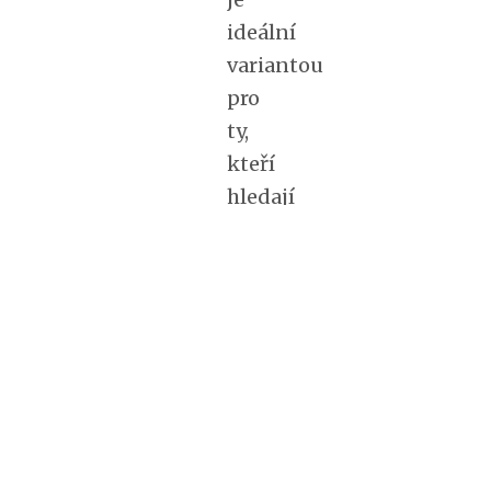
ideální
variantou
pro
ty,
kteří
hledají
něco
pro
pokročilé.
Elsa
nabízí
spoustu
druhů
cvičení,