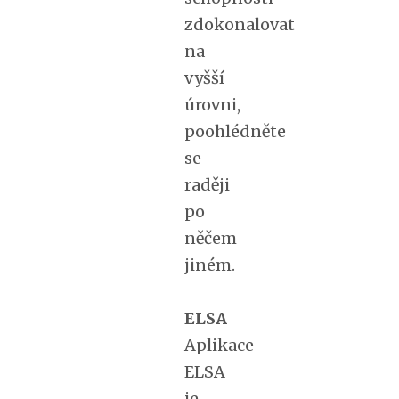
zdokonalovat
na
vyšší
úrovni,
poohlédněte
se
raději
po
něčem
jiném.
ELSA
Aplikace
ELSA
je