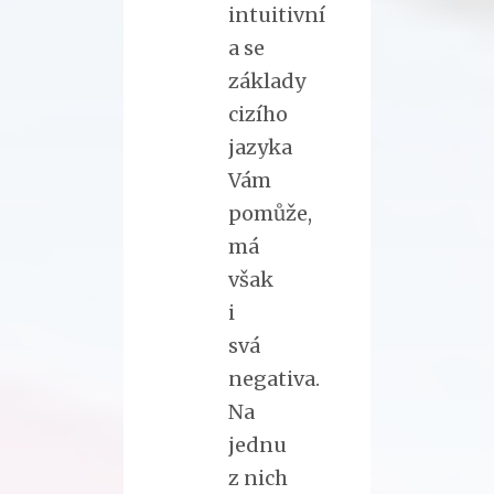
intuitivní
a se
základy
cizího
jazyka
Vám
pomůže,
má
však
i
svá
negativa.
Na
jednu
z nich