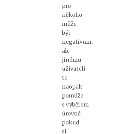
pro
někoho
může
být
negativum,
ale
jinému
uživateli
to
naopak
pomůže
s výběrem
úrovně,
pokud
si