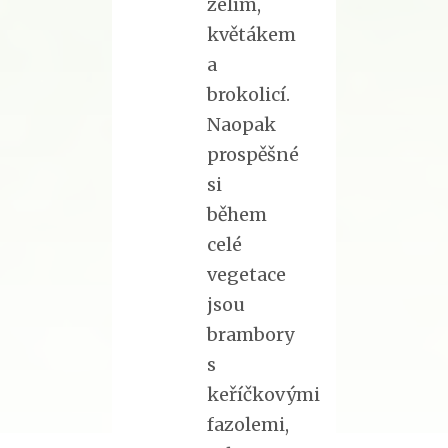
zelím,
květákem
a
brokolicí.
Naopak
prospěšné
si
během
celé
vegetace
jsou
brambory
s
keříčkovými
fazolemi,