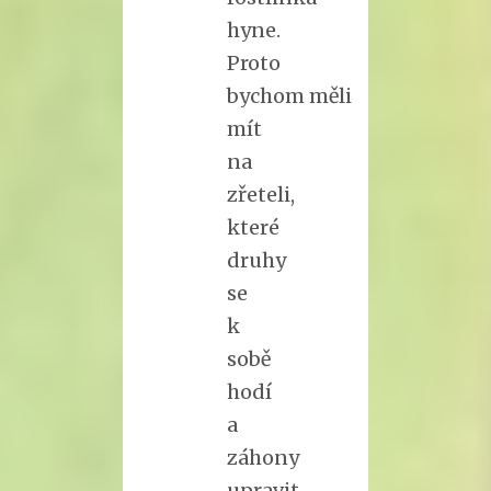
hyne.
Proto
bychom měli
mít
na
zřeteli,
které
druhy
se
k
sobě
hodí
a
záhony
upravit