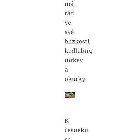
má
rád
ve
své
blízkosti
kedlubny,
mrkev
a
okurky.
K
česneku
se