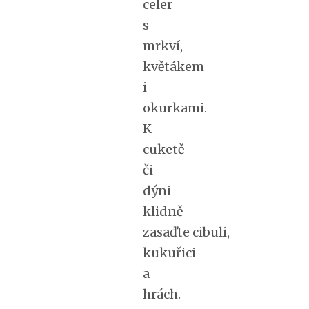
celer
s
mrkví,
květákem
i
okurkami.
K
cuketě
či
dýni
klidně
zasaďte cibuli,
kukuřici
a
hrách.