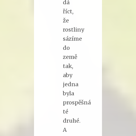
dá
říct,
že
rostliny
sázíme
do
země
tak,
aby
jedna
byla
prospěšná
té
druhé.
A