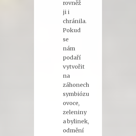
rovněž
ji i
chránila.
Pokud
se
nám
podaří
vytvořit
na
záhonech
symbiózu
ovoce,
zeleniny
a bylinek,
odmění