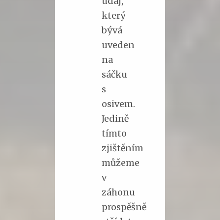
údaj,
který
bývá
uveden
na
sáčku
s
osivem.
Jedině
tímto
zjištěním
můžeme
v
záhonu
prospěšně