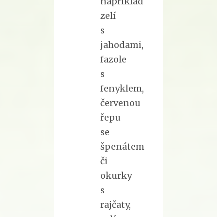
například
zelí
s
jahodami,
fazole
s
fenyklem,
červenou
řepu
se
špenátem
či
okurky
s
rajčaty,