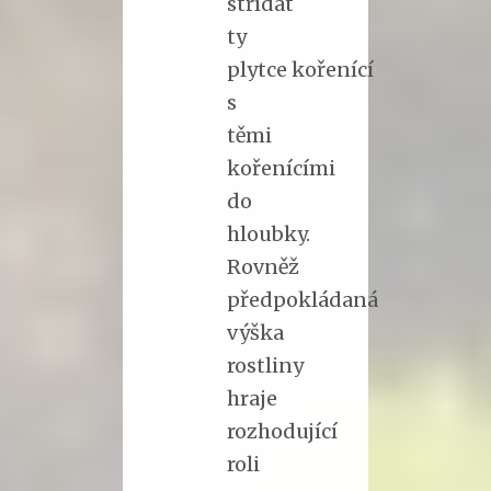
střídat
ty
plytce kořenící
s
těmi
kořenícími
do
hloubky.
Rovněž
předpokládaná
výška
rostliny
hraje
rozhodující
roli