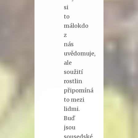
si
to
málokdo
z
nás
uvědomuje,
ale
soužití
rostlin
připomíná
to mezi
lidmi.
Buď
jsou
sousedské