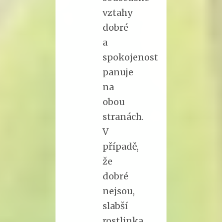
vztahy
dobré
a
spokojenost
panuje
na
obou
stranách.
V
případě,
že
dobré
nejsou,
slabší
rostlinka