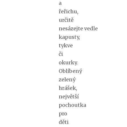
a
řeřichu,
určitě
nesázejte vedle
kapusty,
tykve
či
okurky.
Oblíbený
zelený
hrášek,
největší
pochoutka
pro
děti