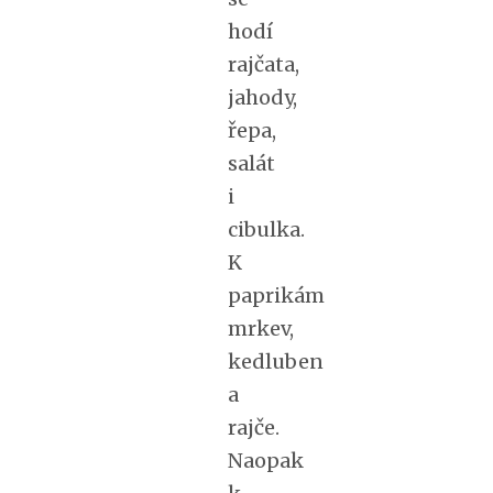
hodí
rajčata,
jahody,
řepa,
salát
i
cibulka.
K
paprikám
mrkev,
kedluben
a
rajče.
Naopak
k