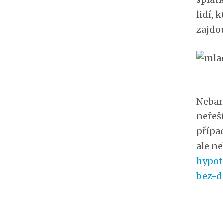
lidí, 
zajdo
Neban
neřeší
přípa
ale n
hypot
bez-d