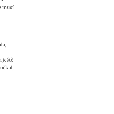
e musí
la,
a ještě
očkal,