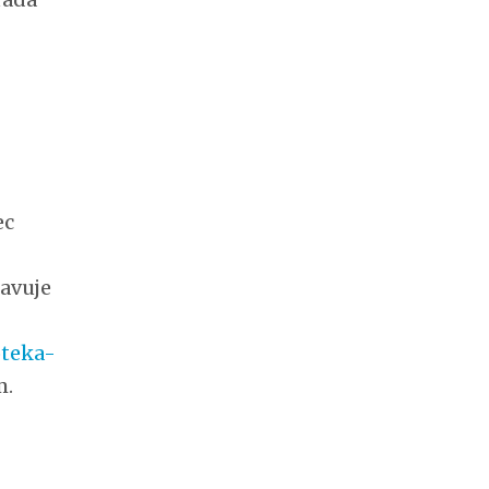
ec
avuje
oteka-
m.