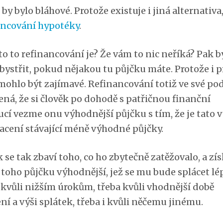
 by bylo bláhové. Protože existuje i jiná alternativa, 
ancování hypotéky
.
to to refinancování je? Že vám to nic neříká? Pak b
bystřit, pokud nějakou tu půjčku máte. Protože i p
mohlo být zajímavé. Refinancování totiž ve své po
ná, že si člověk po dohodě s patřičnou finanční
ucí vezme onu výhodnější půjčku s tím, že je tato 
lacení stávající méně výhodné půjčky.
 se tak zbaví toho, co ho zbytečně zatěžovalo, a zí
toho půjčku výhodnější, jež se mu bude splácet lé
 kvůli nižším úrokům, třeba kvůli vhodnější době
ní a výši splátek, třeba i kvůli něčemu jinému.