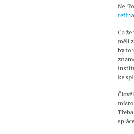
Ne. To
refin
Co že 
měli z
by to 
zname
instit
ke sp
Člověk
místo 
Třeba
spláce