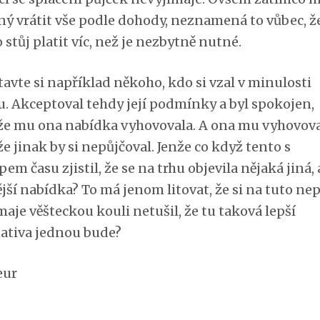
ný vrátit vše podle dohody, neznamená to vůbec, ž
o stůj platit víc, než je nezbytně nutné.
avte si například někoho, kdo si vzal v minulosti
u. Akceptoval tehdy její podmínky a byl spokojen,
že mu ona nabídka vyhovovala. A ona mu vyhovova
e jinak by si nepůjčoval. Jenže co když tento s
em času zjistil, že se na trhu objevila nějaká jiná, 
jší nabídka? To má jenom litovat, že si na tuto nep
aje věšteckou kouli netušil, že tu taková lepší
nativa jednou bude?