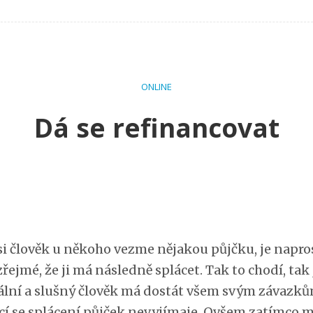
ONLINE
Dá se refinancovat
si člověk u někoho vezme nějakou půjčku, je napro
ejmé, že ji má následně splácet. Tak to chodí, tak 
lní a slušný člověk má dostát všem svým závazků
ící se splácení půjček nevyjímaje. Ovšem zatímco 