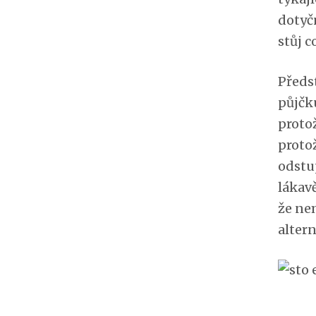
dotyč
stůj c
Předst
půjčk
proto
protož
odstup
lákavě
že nem
alter