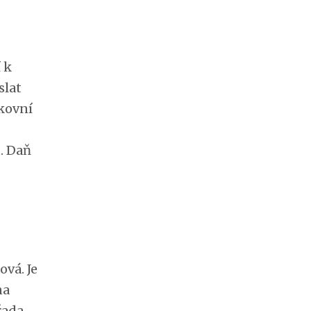
 k
slat
nkovní
. Daň
ová. Je
na
řada