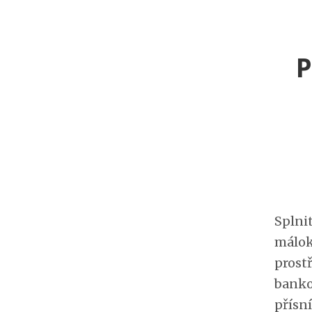
P
Splnit
málok
prost
banko
přísní