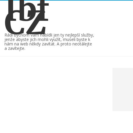
Ibf
CZ
Rádi bychom vám nabídli jen ty nejlepší služby,
jenže abyste jich mohli využít, museli byste k
nám na web někdy zavítat. A proto neotálejte
a zavítejte.