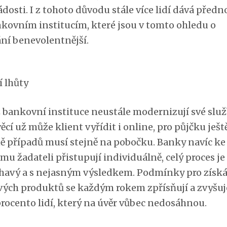
ádosti. I z tohoto důvodu stále více lidí dává předn
kovním institucím, které jsou v tomto ohledu o
ní benevolentnější.
í lhůty
ž bankovní instituce neustále modernizují své služ
ěcí už může klient vyřídit i online, pro půjčku ješt
ně případů musí stejně na pobočku. Banky navíc ke
u žadateli přistupují individuálně, celý proces je
havý a s nejasným výsledkem. Podmínky pro získ
vých produktů se každým rokem zpřísňují a zvyšuj
procento lidí, který na úvěr vůbec nedosáhnou.