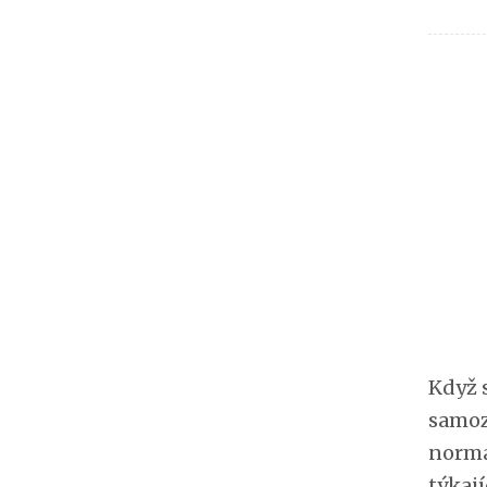
Když 
samozř
normá
týkaj