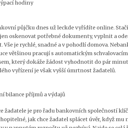
kovní půjčku dnes už leckde vyřídíte online. Stačí
jen oskenovat potřebné dokumenty, vyplnit a ode
t. Vše je rychlé, snadné a v pohodlí domova. Neba
tuce většinou pracují s automatickým schvalovacím
sem, který dokáže žádost vyhodnotit do pár minut
lého vyřízení je však vyšší úmrtnost žadatelů.
ní bilance příjmů a výdajů
e žadatele je pro řadu bankovních společností klíč
hopitelné, jak chce žadatel splácet úvěr, když mu 
ky v napnutém rozpočtu už nezbývá. Najde se celá 