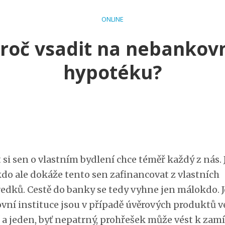
ONLINE
roč vsadit na nebankov
hypotéku?
 si sen o vlastním bydlení chce téměř každý z nás. 
do ale dokáže tento sen zafinancovat z vlastních
ředků. Cestě do banky se tedy vyhne jen málokdo. 
vní instituce jsou v případě úvěrových produktů v
 a jeden, byť nepatrný, prohřešek může vést k zam