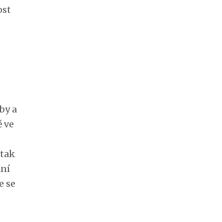
ost
by a
ě ve
 tak
ání
e se