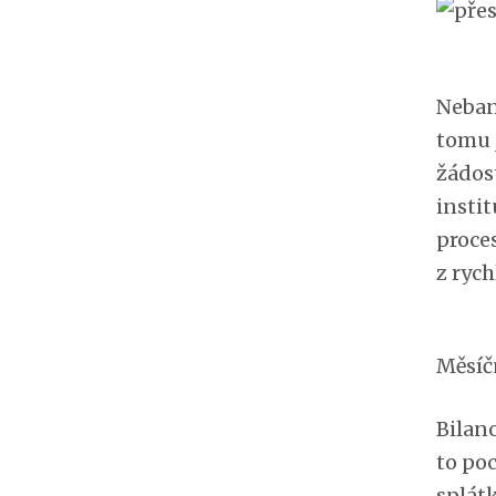
Neban
tomu 
žádos
insti
proce
z rych
Měsíč
Bilanc
to poc
splát