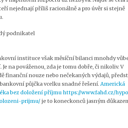
kteří nejednají příliš racionálně a pro úvěr si stejně
u.
kovní instituce však měsíční bilanci mnohdy vůb
. Je na pováženou, zda je tomu dobře, či nikoliv. V
dě finanční nouze nebo nečekaných výdajů, předst
ebankovní půjčka vcelku snadné řešení.
Americká
éka bez doložení příjmu https://www.fahd.cz/hyp
olozeni-prijmu/
je to koneckonců jasným důkaze