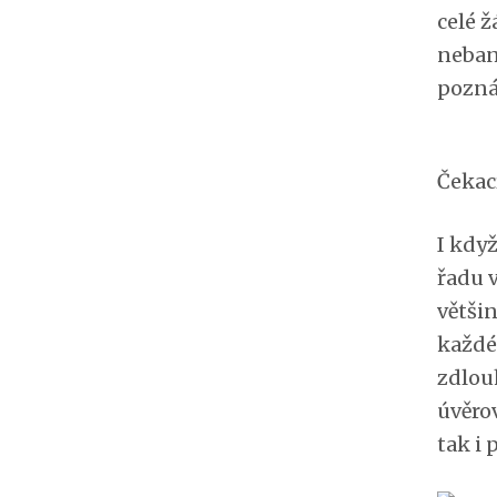
celé ž
neban
pozná
Čekac
I kdy
řadu v
větši
každém
zdlou
úvěro
tak i 