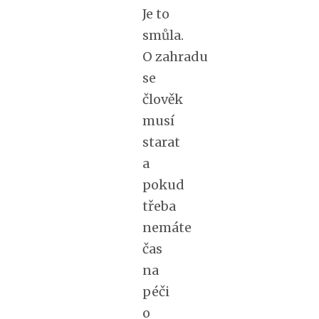
Je to
smůla.
O zahradu
se
člověk
musí
starat
a
pokud
třeba
nemáte
čas
na
péči
o