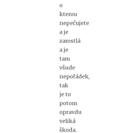
o
kterou
nepečujete
a je
zarostlá
a je
tam
všude
nepořádek,
tak
je to
potom
opravdu
veliká
škoda.