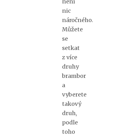
není
nic
náročného.
Můžete
se
setkat
z více
druhy
brambor
a
vyberete
takový
druh,
podle
toho