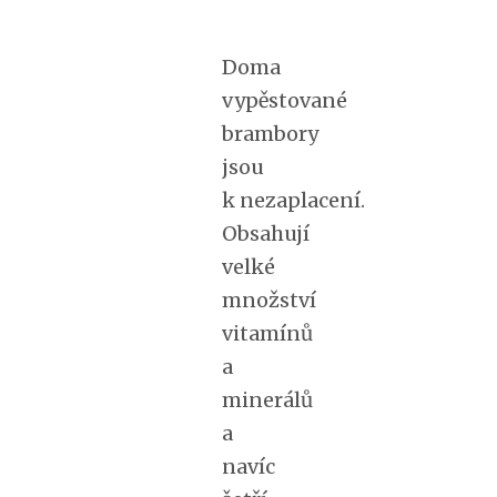
Doma
vypěstované
brambory
jsou
k nezaplacení.
Obsahují
velké
množství
vitamínů
a
minerálů
a
navíc