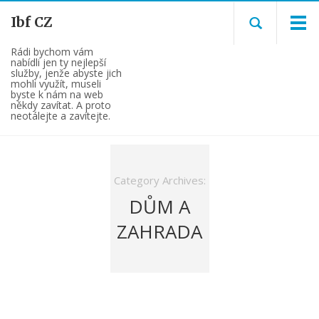
Ibf CZ
Rádi bychom vám
nabídli jen ty nejlepší
služby, jenže abyste jich
mohli využít, museli
byste k nám na web
někdy zavítat. A proto
neotálejte a zavítejte.
Category Archives:
DŮM A
ZAHRADA