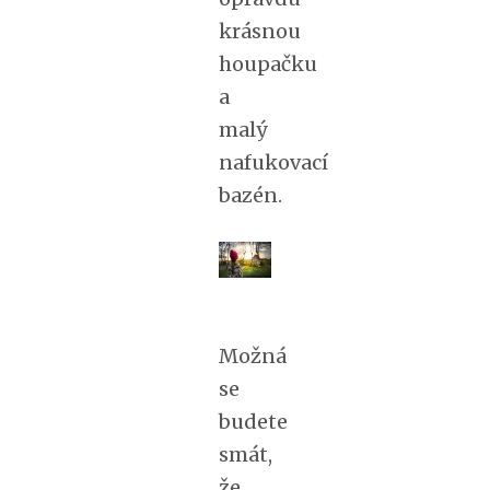
krásnou
houpačku
a
malý
nafukovací
bazén.
Možná
se
budete
smát,
že