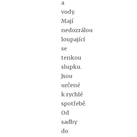
a
vody.
Mají
nedozrálou
loupající
se
tenkou
slupku.
Jsou
určené
k rychlé
spotřebě.
Od
sadby
do