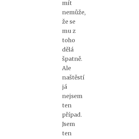
mít
nemůže,
že se
mu z
toho
dělá
špatně.
Ale
naštěstí
já
nejsem
ten
případ.
Jsem
ten