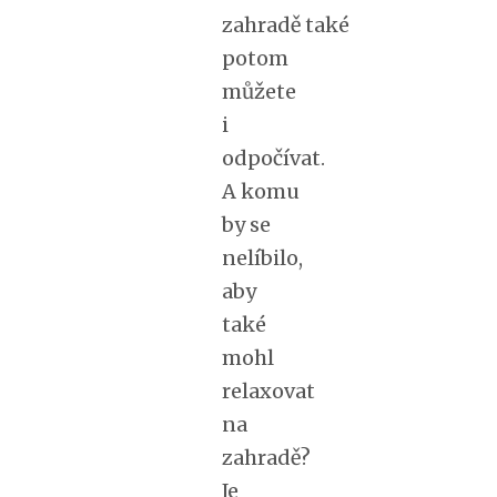
zahradě také
potom
můžete
i
odpočívat.
A komu
by se
nelíbilo,
aby
také
mohl
relaxovat
na
zahradě?
Je