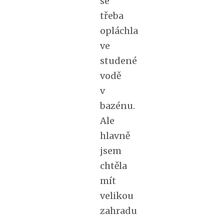
se
třeba
opláchla
ve
studené
vodě
v
bazénu.
Ale
hlavně
jsem
chtěla
mít
velikou
zahradu