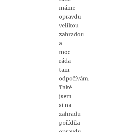
máme
opravdu
velikou
zahradou
a
moc
ráda
tam
odpočívám.
Také
jsem
si na
zahradu
pořídila
opravdu