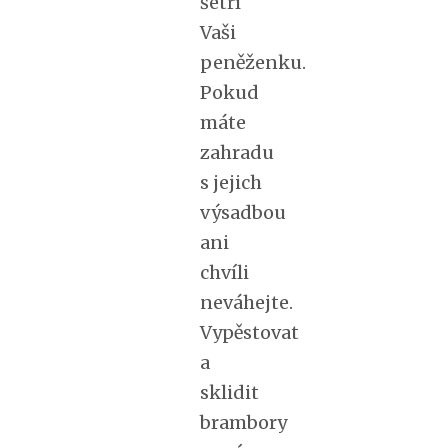
šetří
Vaši
peněženku.
Pokud
máte
zahradu
s jejich
výsadbou
ani
chvíli
neváhejte.
Vypěstovat
a
sklidit
brambory