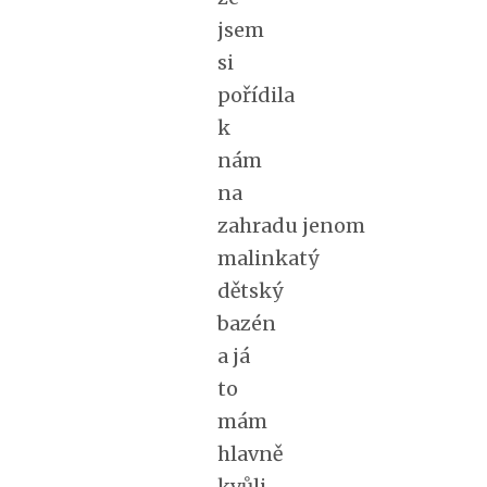
jsem
si
pořídila
k
nám
na
zahradu jenom
malinkatý
dětský
bazén
a já
to
mám
hlavně
kvůli