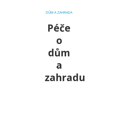
DŮM A ZAHRADA
Péče
o
dům
a
zahradu