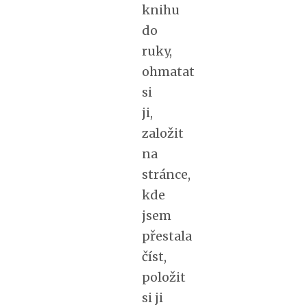
knihu
do
ruky,
ohmatat
si
ji,
založit
na
stránce,
kde
jsem
přestala
číst,
položit
si ji