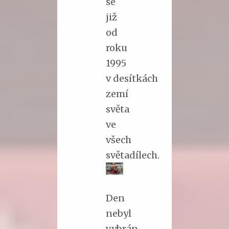
se
již
od
roku
1995
v desítkách
zemí
světa
ve
všech
světadílech.
Den
nebyl
vybrán