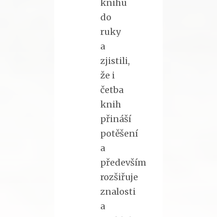
knihu
do
ruky
a
zjistili,
že i
četba
knih
přináší
potěšení
a
především
rozšiřuje
znalosti
a