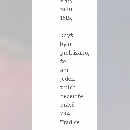
Vegy
roku
1616,
i
když
bylo
prokázáno,
že
ani
jeden
z nich
nezemřel
právě
23.4.
Tradice