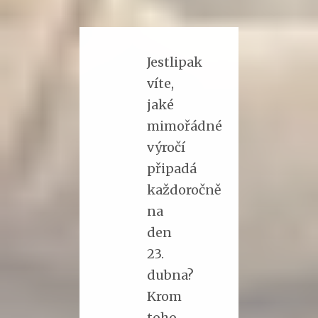
Jestlipak
víte,
jaké
mimořádné
výročí
připadá
každoročně
na
den
23.
dubna?
Krom
toho,