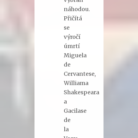
náhodou.
Přičítá
se
výročí
úmrtí
Miguela
de
Cervantese,
Williama
Shakespeara
a
Gacilase
de
la