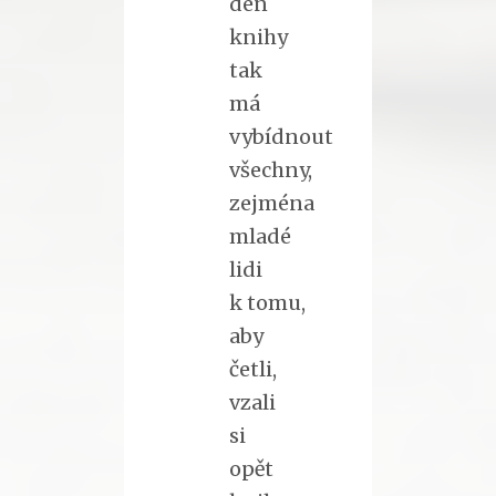
den
knihy
tak
má
vybídnout
všechny,
zejména
mladé
lidi
k tomu,
aby
četli,
vzali
si
opět