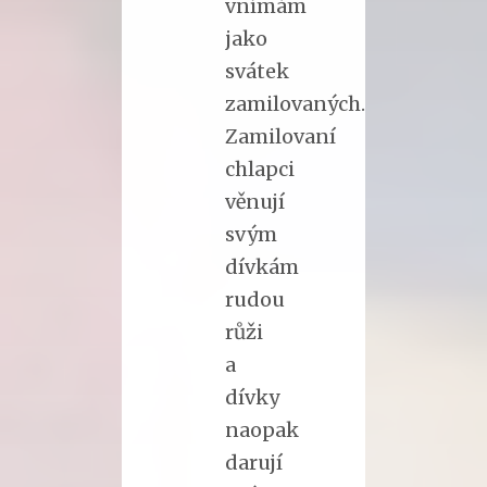
vnímám
jako
svátek
zamilovaných.
Zamilovaní
chlapci
věnují
svým
dívkám
rudou
růži
a
dívky
naopak
darují