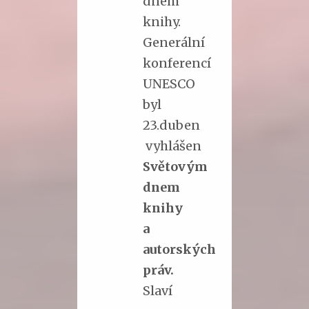
dnem
knihy.
Generální
konferencí
UNESCO
byl
23.duben
vyhlášen
Světovým
dnem
knihy
a
autorských
práv.
Slaví