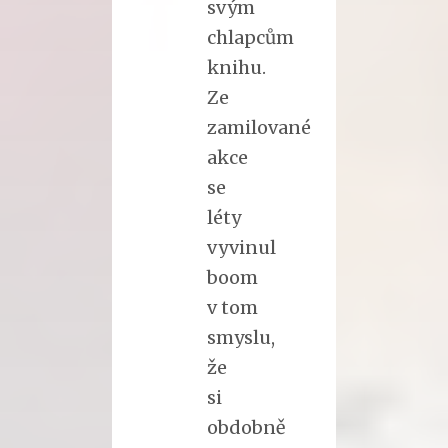
svým
chlapcům
knihu.
Ze
zamilované
akce
se
léty
vyvinul
boom
v tom
smyslu,
že
si
obdobně