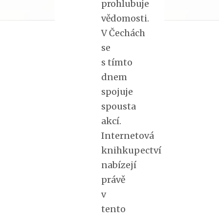
prohlubuje
vědomosti.
V Čechách
se
s tímto
dnem
spojuje
spousta
akcí.
Internetová
knihkupectví
nabízejí
právě
v
tento