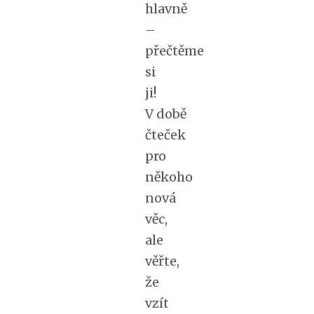
hlavně
–
přečtěme
si
ji!
V době
čteček
pro
někoho
nová
věc,
ale
věřte,
že
vzít