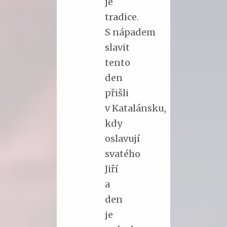
je
tradice.
S nápadem
slavit
tento
den
přišli
v Katalánsku,
kdy
oslavují
svatého
Jiří
a
den
je