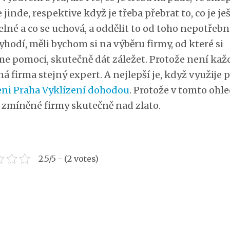
 jinde, respektive když je třeba přebrat to, co je je
elné a co se uchová, a oddělit to od toho nepotřebn
yhodí, měli bychom si na výběru firmy, od které si
e pomoci, skutečně dát záležet. Protože není kaž
 firma stejný expert. A nejlepší je, když využije p
eni Praha Vyklízení dohodou
. Protože v tomto ohle
zmíněné firmy skutečně nad zlato.
2.5/5 - (2 votes)