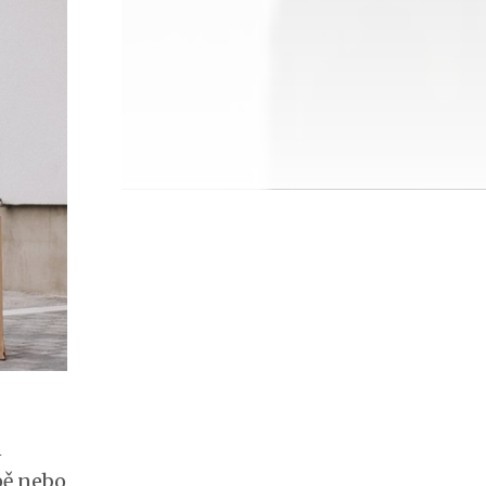
n
epě nebo