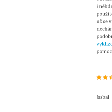
i někde
použit
už se v
nechám
podobná
vykliz
pomoc 
[ssba]