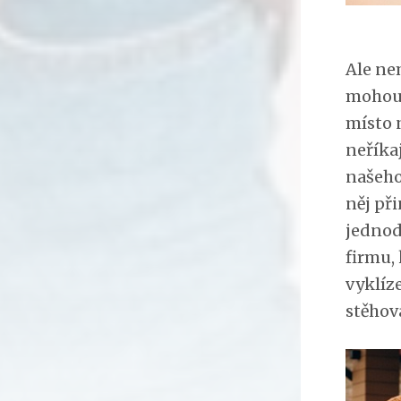
Ale ne
mohou 
místo 
neříka
našeho
něj př
jednod
firmu, 
vyklíz
stěhov