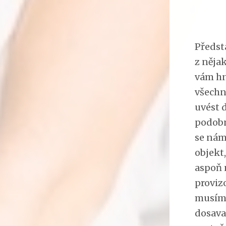
Předst
z nějak
vám hn
všechn
uvést 
podobn
se nám
objekt
aspoň 
provizo
musíme
dosava