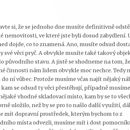
avte si, že se jednoho dne musíte definitivně odst
é nemovitosti, ve které jste byli dosud zabydlení. 
ed dojde, co to znamená. Ano, musíte odsud dost
y své věci pryč. A obvykle musíte také takový obje
do původního stavu. A jistě se shodneme na tom, že
é činnosti nám lidem obvykle moc nechce. Tedy 
 do ní vůbec. Protože musíme včas najít nějaký ná
, kam se odsud ty věci přestěhují, případně musím
nějaké vhodné skladovací místo, kam by se to vše
rně uložilo, než by se pro to našlo další využití, dá
 mít dopravní prostředek, kterým bychom to z
dního místa odvezli, musíme mít i dost pomocník