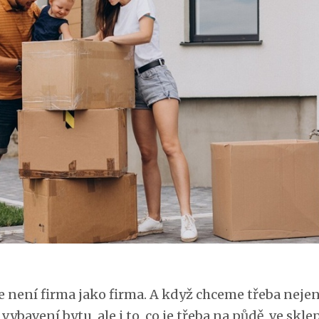
e není firma jako firma. A když chceme třeba neje
vybavení bytu, ale i to, co je třeba na půdě, ve skl