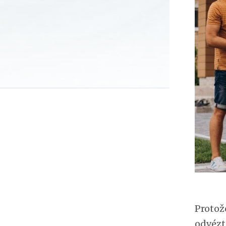
Protož
odvézt 