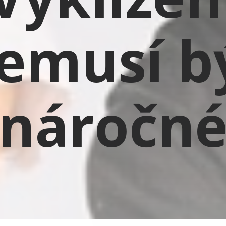
emusí b
náročn