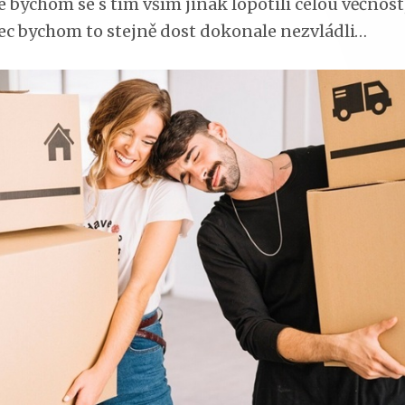
 bychom se s tím vším jinak lopotili celou věčnost,
c bychom to stejně dost dokonale nezvládli…