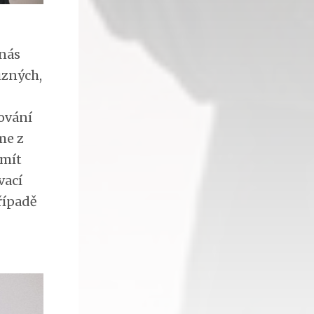
 nás
uzných,
ování
me z
 mít
vací
případě