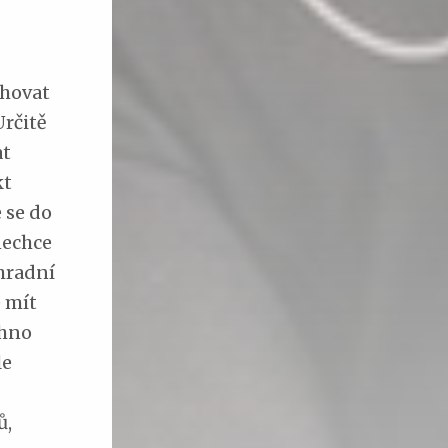
ěhovat
Určitě
at
kt
 se do
nechce
hradní
e mít
chno
le
ů,