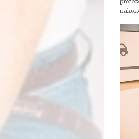
protože
nakone