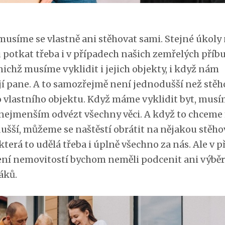
musíme se vlastně ani stěhovat sami. Stejné úkoly
potkat třeba i v případech našich zemřelých příb
nichž musíme vyklidit i jejich objekty, i když nám
jí pane. A to samozřejmě není jednodušší než stěh
 vlastního objektu.
Když máme vyklidit byt, musí
inejmenším odvézt všechny věci. A když to chceme
ušší, můžeme se naštěstí obrátit na nějakou stěho
která to udělá třeba i úplně všechno za nás. Ale v 
ení nemovitostí bychom neměli podcenit ani výběr
áků.