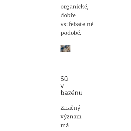
organické,
dobře
vstřebatelné
podobě.
Sůl
v
bazénu
Značný
význam
má