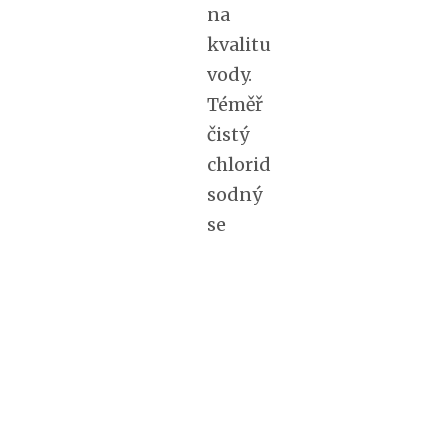
na
kvalitu
vody.
Téměř
čistý
chlorid
sodný
se
do
vody
v
bazénu
přidává
ve
velmi