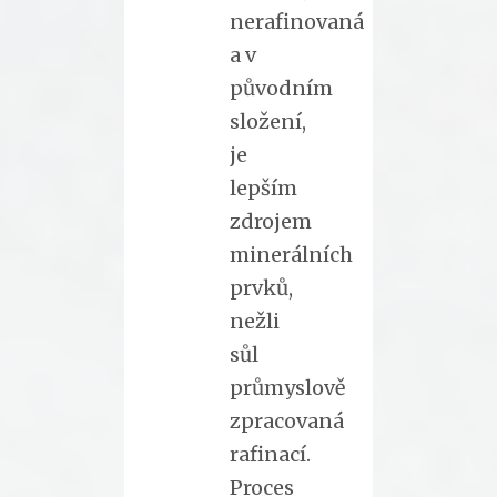
nerafinovaná
a v
původním
složení,
je
lepším
zdrojem
minerálních
prvků,
nežli
sůl
průmyslově
zpracovaná
rafinací.
Proces