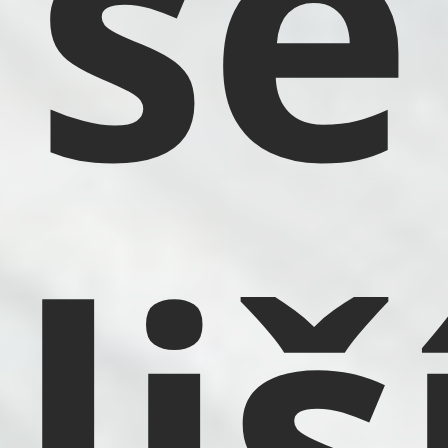
se
liš