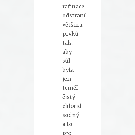
rafinace
odstraní
většinu
prvků
tak,
aby
sůl
byla
jen
téměř
čistý
chlorid
sodný,
a to
pro