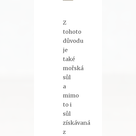
Z
tohoto
důvodu
je
také
mořská
sůl
a
mimo
to i
sůl
získávaná
z