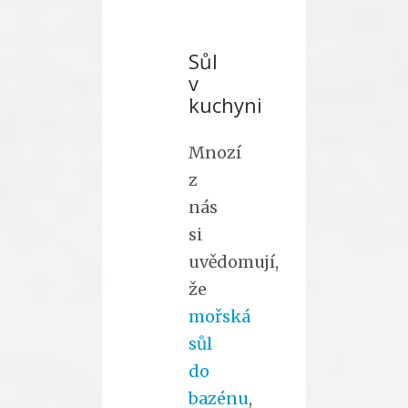
Sůl
v
kuchyni
Mnozí
z
nás
si
uvědomují,
že
mořská
sůl
do
bazénu
,