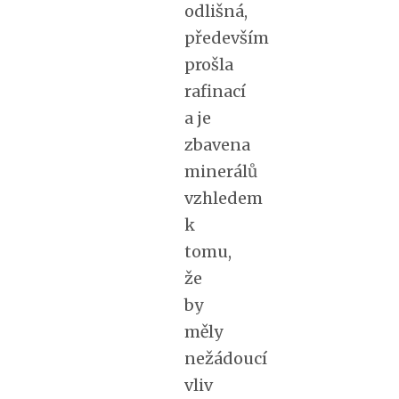
odlišná,
především
prošla
rafinací
a je
zbavena
minerálů
vzhledem
k
tomu,
že
by
měly
nežádoucí
vliv