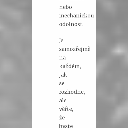
nebo
mechanickou
odolnost.
Je
samozřejmě
na
každém,
jak
se
rozhodne,
ale
věřte,
že
byste