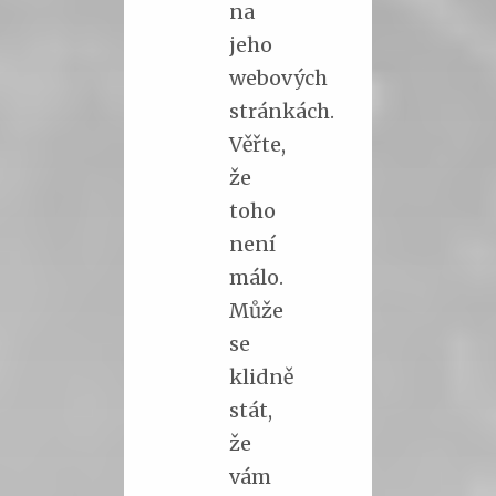
na
jeho
webových
stránkách.
Věřte,
že
toho
není
málo.
Může
se
klidně
stát,
že
vám