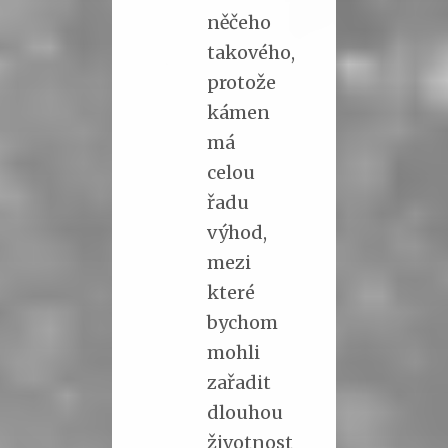
něčeho
takového,
protože
kámen
má
celou
řadu
výhod,
mezi
které
bychom
mohli
zařadit
dlouhou
životnost