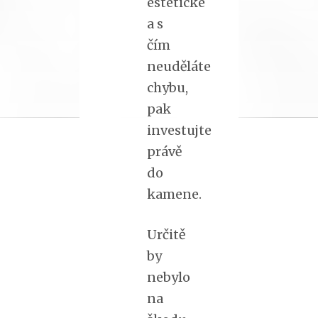
estetické
a s
čím
neuděláte
chybu,
pak
investujte
právě
do
kamene.
Určitě
by
nebylo
na