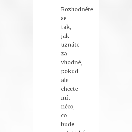
Rozhodněte
se
tak,
jak
uznáte
za
vhodné,
pokud
ale
chcete
mít
něco,
co
bude