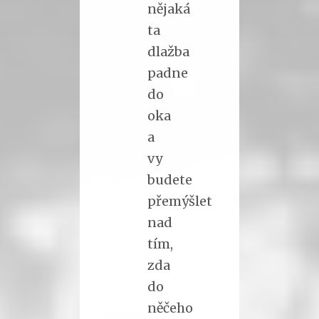
nějaká
ta
dlažba
padne
do
oka
a
vy
budete
přemýšlet
nad
tím,
zda
do
něčeho