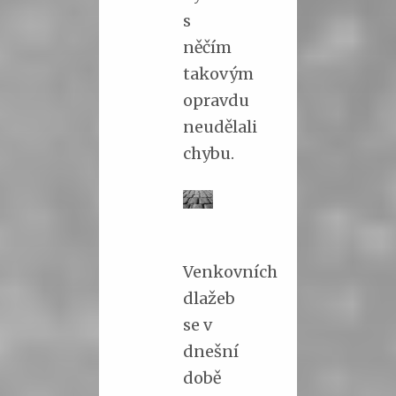
s
něčím
takovým
opravdu
neudělali
chybu.
Venkovních
dlažeb
se v
dnešní
době