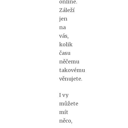
online.
Záleží
jen
na
vás,
kolik
času
něčemu
takovému
věnujete.
I vy
můžete
mít
něco,