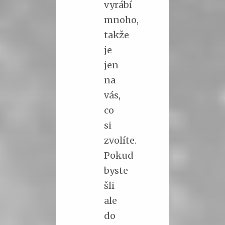
vyrábí
mnoho,
takže
je
jen
na
vás,
co
si
zvolíte.
Pokud
byste
šli
ale
do