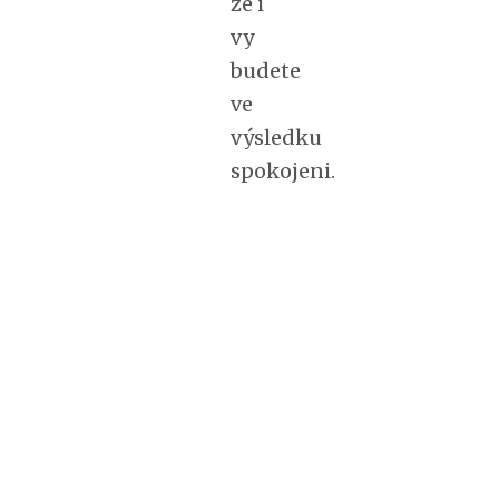
že i
vy
budete
ve
výsledku
spokojeni.
4.5/5 -
(6
votes)
[ssba]