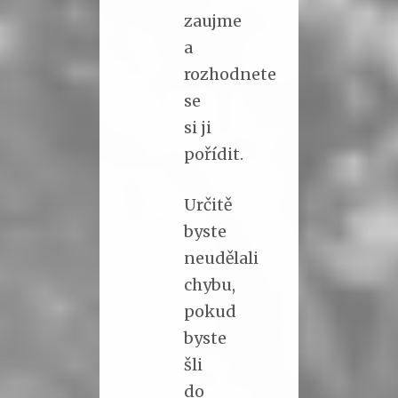
zaujme
a
rozhodnete
se
si ji
pořídit.
Určitě
byste
neudělali
chybu,
pokud
byste
šli
do