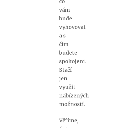
co
vám
bude
vyhovovat
a s
čím
budete
spokojeni.
Stačí
jen
využít
nabízených
možností.
Věříme,