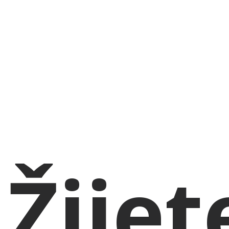
Žijet