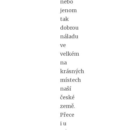
nebo
jenom
tak
dobrou
náladu
ve
velkém
na
krásných
místech
naší
české
země.
Přece
i u