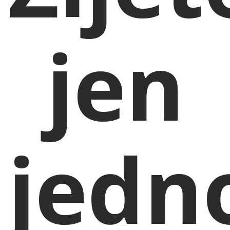
jen
jedn