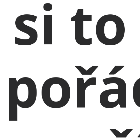
si to
pořá