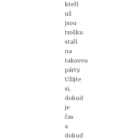
kteří
už
jsou
trošku
staří
na
takovou
párty.
Užijte
si,
dokud
je
čas
a
dokud