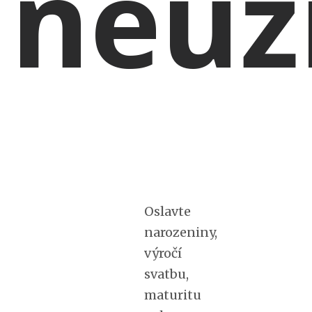
neuž
Oslavte
narozeniny,
výročí
svatbu,
maturitu