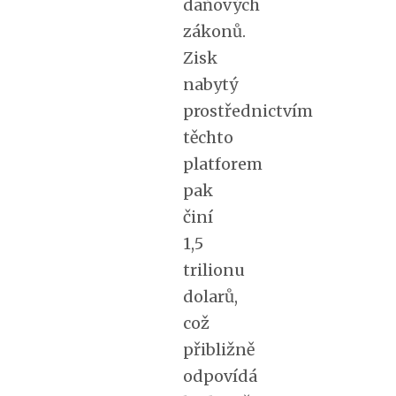
daňových
zákonů.
Zisk
nabytý
prostřednictvím
těchto
platforem
pak
činí
1,5
trilionu
dolarů,
což
přibližně
odpovídá