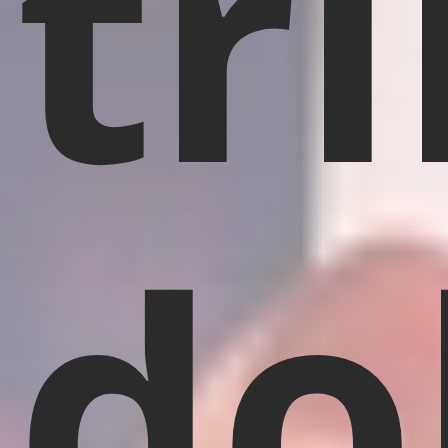
tr
do