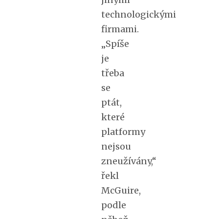
technologickými
firmami.
„Spíše
je
třeba
se
ptát,
které
platformy
nejsou
zneužívány,“
řekl
McGuire,
podle