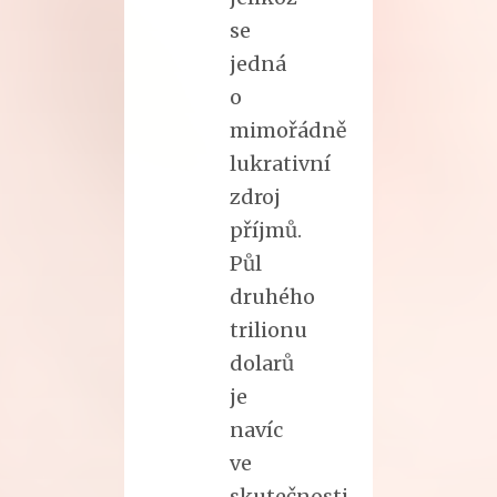
se
jedná
o
mimořádně
lukrativní
zdroj
příjmů.
Půl
druhého
trilionu
dolarů
je
navíc
ve
skutečnosti