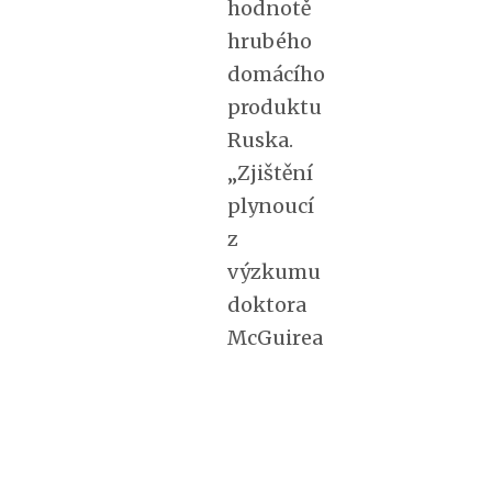
hodnotě
hrubého
domácího
produktu
Ruska.
„Zjištění
plynoucí
z
výzkumu
doktora
McGuirea
poskytují
šokující
pohled
na