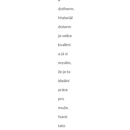
a
dotherm.
Materiál
doterm
je velice
kvalitní
a já si
myslím,
že je to
ideální
práce
pro
muže.
Navíc
tato