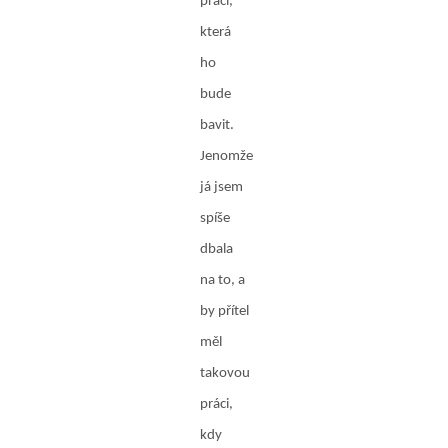
práci,
která
ho
bude
bavit.
Jenomže
já jsem
spíše
dbala
na to, a
by přítel
měl
takovou
práci,
kdy