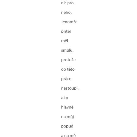
nic pro
něho.
Jenomže
přítel
měl
smůlu,
protože
do této
práce
nastoupil,
a to
hlavně
na můj
popud
a na mé