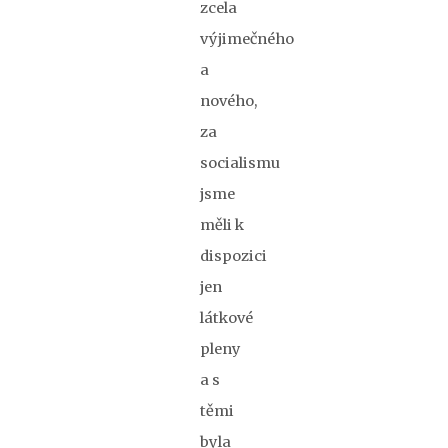
zcela
výjimečného
a
nového,
za
socialismu
jsme
měli k
dispozici
jen
látkové
pleny
a s
těmi
byla