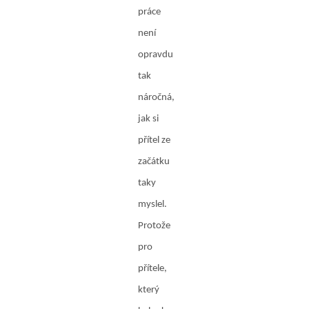
práce
není
opravdu
tak
náročná,
jak si
přítel ze
začátku
taky
myslel.
Protože
pro
přítele,
který