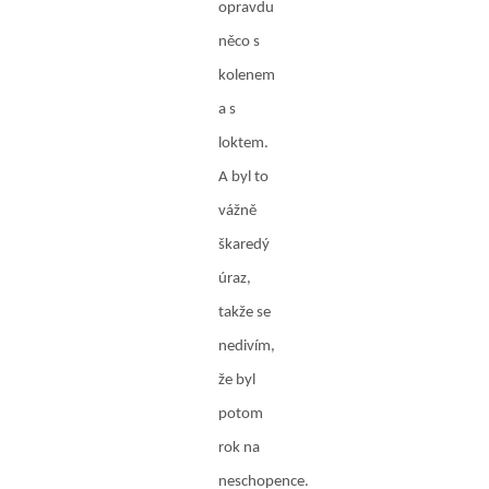
opravdu
něco s
kolenem
a s
loktem.
A byl to
vážně
škaredý
úraz,
takže se
nedivím,
že byl
potom
rok na
neschopence.