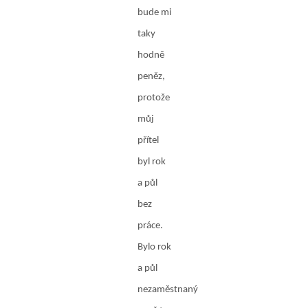
bude mi
taky
hodně
peněz,
protože
můj
přítel
byl rok
a půl
bez
práce.
Bylo rok
a půl
nezaměstnaný