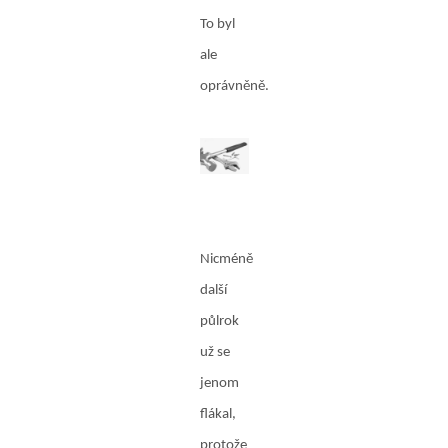
To byl
ale
oprávněně.
Nicméně
další
půlrok
už se
jenom
flákal,
protože