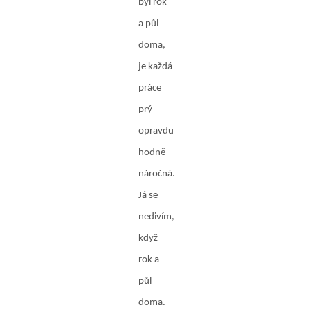
byl rok
a půl
doma,
je každá
práce
prý
opravdu
hodně
náročná.
Já se
nedivím,
když
rok a
půl
doma.