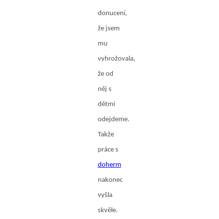
donucení,
že jsem
mu
vyhrožovala,
že od
něj s
dětmi
odejdeme.
Takže
práce s
doherm
nakonec
vyšla
skvěle.