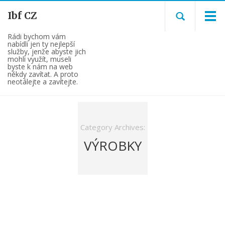
Ibf CZ
Rádi bychom vám
nabídli jen ty nejlepší
služby, jenže abyste jich
mohli využít, museli
byste k nám na web
někdy zavítat. A proto
neotálejte a zavítejte.
Category Archives:
VÝROBKY