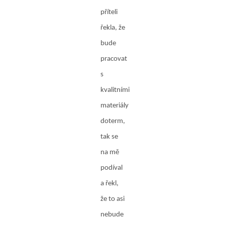
příteli
řekla, že
bude
pracovat
s
kvalitními
materiály
doterm,
tak se
na mě
podíval
a řekl,
že to asi
nebude