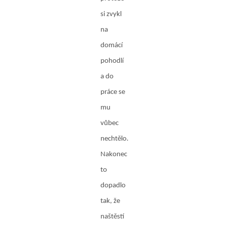
si zvykl
na
domácí
pohodlí
a do
práce se
mu
vůbec
nechtělo.
Nakonec
to
dopadlo
tak, že
naštěstí