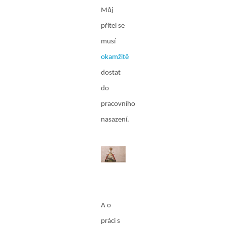
Můj
přítel se
musí
okamžitě
dostat
do
pracovního
nasazení.
A o
práci s