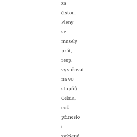
za
čistou.
Pleny
se
musely
prát,
resp.
vyvařovat
na 90
stupňů
Celsia,
což
přineslo
i
zvýšené