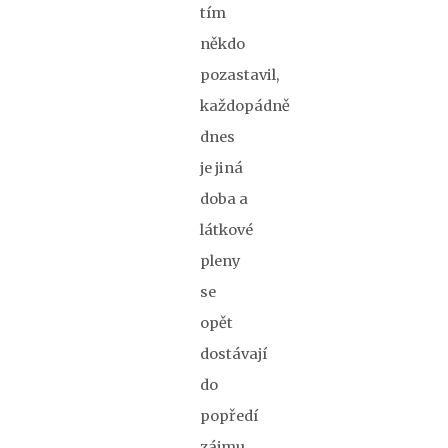
tím
někdo
pozastavil,
každopádně
dnes
je jiná
doba a
látkové
pleny
se
opět
dostávají
do
popředí
zájmu.