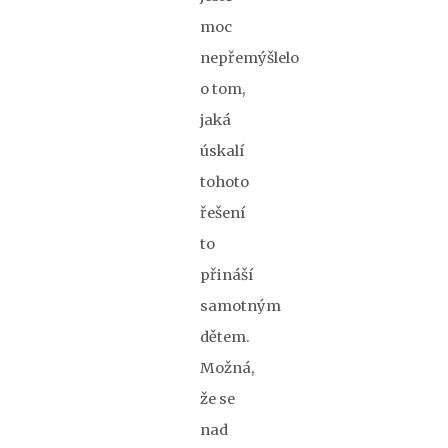
moc
nepřemýšlelo
o tom,
jaká
úskalí
tohoto
řešení
to
přináší
samotným
dětem.
Možná,
že se
nad