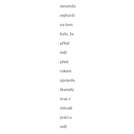
Jenomže
nejhorší
na tom
bylo, že
přítel
měl
před
rokem
opravdu
škaredý
úraz v
minulé
práci a
měl