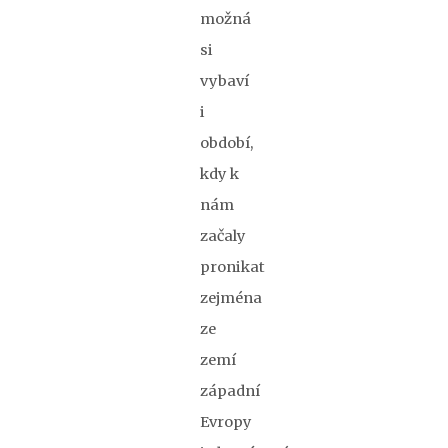
možná
si
vybaví
i
období,
kdy k
nám
začaly
pronikat
zejména
ze
zemí
západní
Evropy