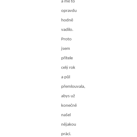
a mě to
opravdu
hodně
vadilo.
Proto
jsem
přítele
celý rok
a půl
přemlouvala,
abys už
konečně
našel
nějakou
práci.