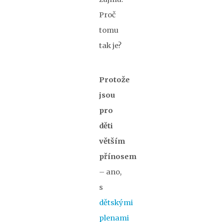
Proč
tomu
tak je?
Protože
jsou
pro
děti
větším
přínosem
– ano,
s
dětskými
plenami