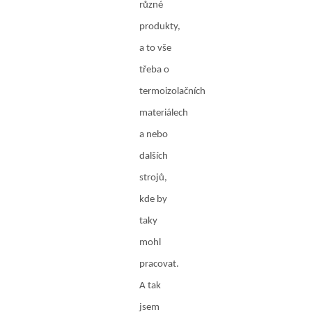
různé
produkty,
a to vše
třeba o
termoizolačních
materiálech
a nebo
dalších
strojů,
kde by
taky
mohl
pracovat.
A tak
jsem