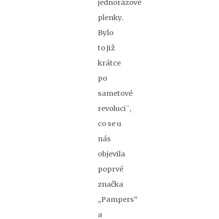
jednorázové
plenky.
Bylo
to již
krátce
po
sametové
revoluci¨,
co se u
nás
objevila
poprvé
značka
„Pampers“
a