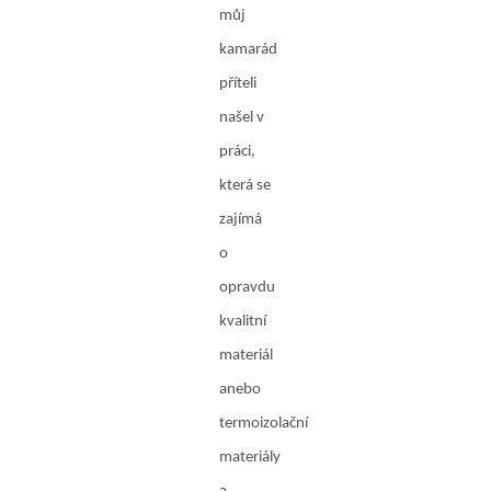
můj
kamarád
příteli
našel v
práci,
která se
zajímá
o
opravdu
kvalitní
materiál
anebo
termoizolační
materiály