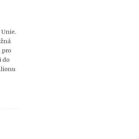
 Unie.
ožná
n pro
i do
ilionu