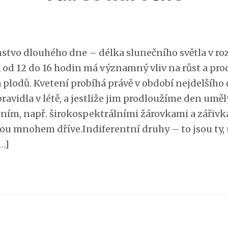
nstvo dlouhého dne – délka slunečního světla v ro
 od 12 do 16 hodin má významný vliv na růst a pro
a plodů. Kvetení probíhá právě v období nejdelšího 
pravidla v létě, a jestliže jim prodloužíme den umě
ením, např. širokospektrálními žárovkami a zářivk
ou mnohem dříve.Indiferentní druhy – to jsou ty, 
[…]