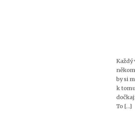
Každý v
někomu
by si 
k tomu,
dočkaj
To […]