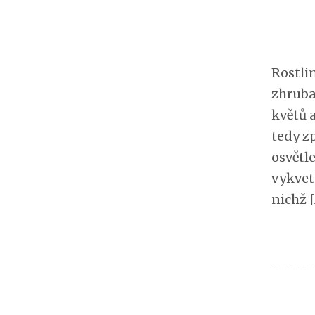
Rostli
zhruba
květů 
tedy z
osvětl
vykvet
nichž 