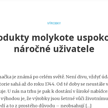
VÝROBKY
odukty molykote uspokoj
náročné uživatele
načka je známá po celém světě. Není divu, vždyť úd
storie sahá až do roku 1744. Od té doby se neustále v
je. U nás na trhu je pak k dostání v široké nabídce.
 výhodou je, že výrobky jsou šetrné vůči životnímu
edí a to z prostého důvodu – neobsahují […]