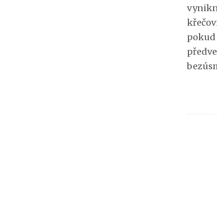
vynikn
křečov
pokud 
předve
bezúsm