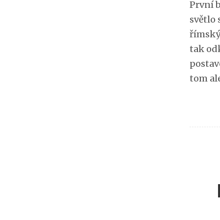
První b
světlo 
římský
tak od
postav
tom al