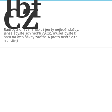
Ibf
CZ
Rádi bychom vám nabídli jen ty nejlepší služby,
jenže abyste jich mohli využít, museli byste k
nám na web někdy zavítat. A proto neotálejte
a zavítejte.