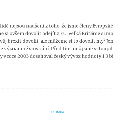
lidé nejsou nadšeni z toho, že jsme členy Evropské
 si ovšem dovolit odejít z EU. Velká Británie si m
ůj brexit dovolit, ale můžeme si to dovolit my? Je
le významné srovnání. Před tím, než jsme vstoupil
dy v roce 2003 dosahoval český vývoz hodnoty 1,3 b
TECHNIKA