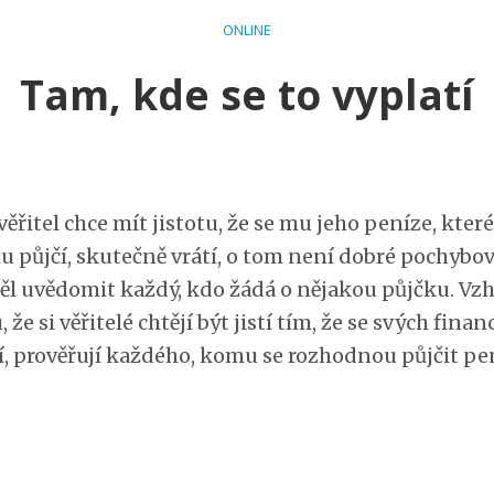
ONLINE
Tam, kde se to vyplatí
ěřitel chce mít jistotu, že se mu jeho peníze, které
 půjčí, skutečně vrátí, o tom není dobré pochybov
měl uvědomit každý, kdo žádá o nějakou půjčku. V
 že si věřitelé chtějí být jistí tím, že se svých finan
í, prověřují každého, komu se rozhodnou půjčit pe