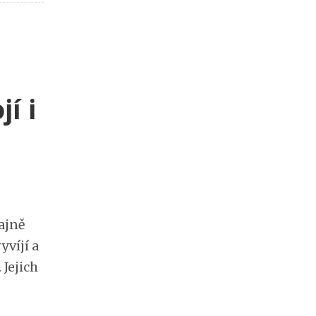
í i
ajně
yvíjí a
 Jejich