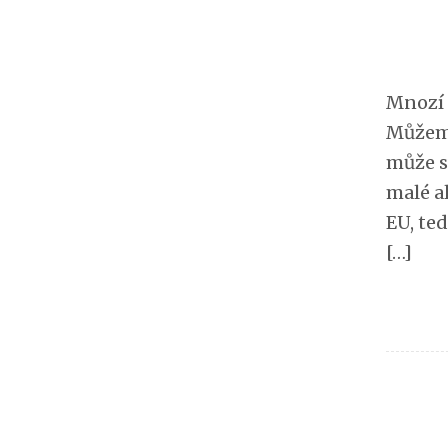
Mnozí 
Můžeme
může sv
malé a
EU, te
[…]