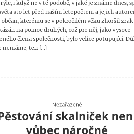
rýle, i když ne v té podobě, v jaké je známe dnes, s
světa sto let před naším letopočtem a jejich autore
 občan, kterému se v pokročilém věku zhoršil zrak 
kázán na pomoc druhých, což pro něj, jako vysoce
eného člena společnosti, bylo velice potupující. Dů
e nemáme, ten […]
Nezařazené
Pěstování skalniček nen
vůbec náročné