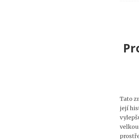
Pr
Tato z
její hi
vylepšu
velkou
prostř