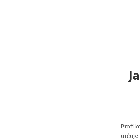
J
Profil
určuje 