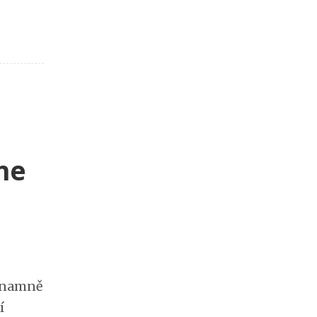
ne
ýznamně
í