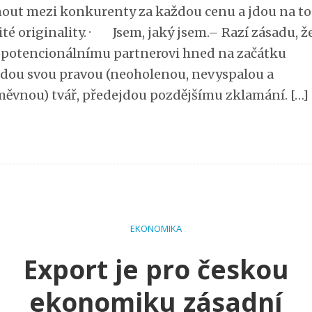
out mezi konkurenty za každou cenu a jdou na to
ité originality. · Jsem, jaký jsem.– Razí zásadu, ž
potencionálnímu partnerovi hned na začátku
dou svou pravou (neoholenou, nevyspalou a
ěvnou) tvář, předejdou pozdějšímu zklamání. […]
EKONOMIKA
Export je pro českou
ekonomiku zásadní