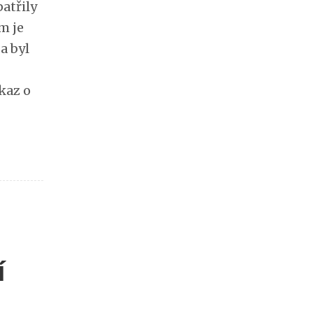
patřily
m je
a byl
kaz o
í