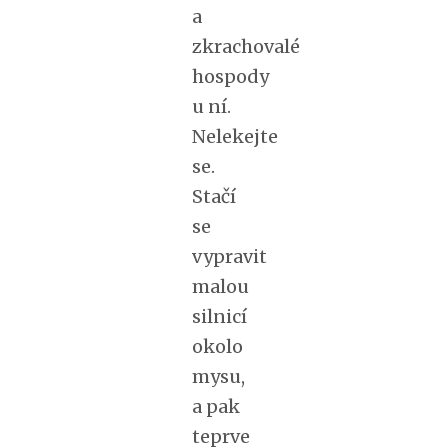
a
zkrachovalé
hospody
u ní.
Nelekejte
se.
Stačí
se
vypravit
malou
silnicí
okolo
mysu,
a pak
teprve