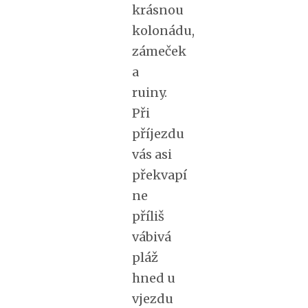
krásnou
kolonádu,
zámeček
a
ruiny.
Při
příjezdu
vás asi
překvapí
ne
příliš
vábivá
pláž
hned u
vjezdu