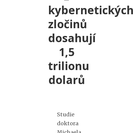
kybernetickýc
zločinů
dosahují
1,5
trilionu
dolarů
Studie
doktora
Michaela