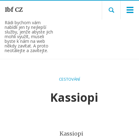
Ibf CZ
Rádi bychom vám
nabídli jen ty nejlepší
služby, jenže abyste jich
mohli využít, museli
byste k nám na web
někdy zavítat. A proto
neotálejte a zavítejte.
CESTOVÁNÍ
Kassiopi
Kassiopi