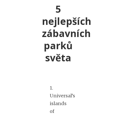
5
nejlepších
zábavních
parků
světa
1.
Universal’s
islands
of