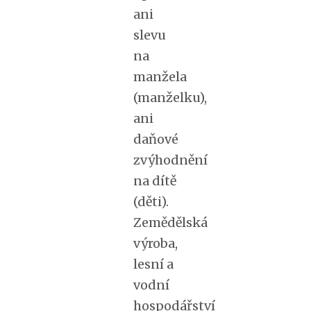
ani
slevu
na
manžela
(manželku),
ani
daňové
zvýhodnění
na dítě
(děti).
Zemědělská
výroba,
lesní a
vodní
hospodářství