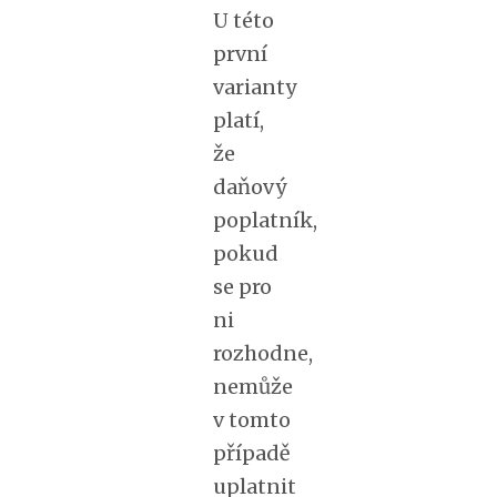
U této
první
varianty
platí,
že
daňový
poplatník,
pokud
se pro
ni
rozhodne,
nemůže
v tomto
případě
uplatnit