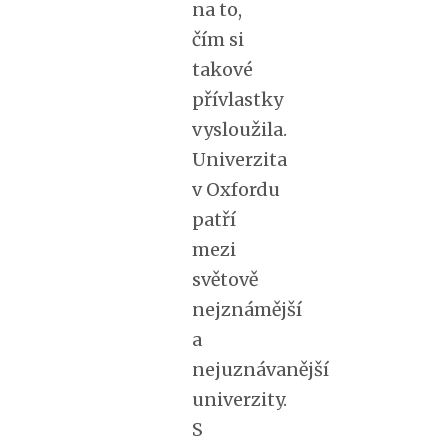
na to,
čím si
takové
přívlastky
vysloužila.
Univerzita
v Oxfordu
patří
mezi
světově
nejznámější
a
nejuznávanější
univerzity.
S