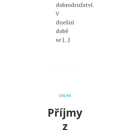
dobrodružství.
V
dnešní
době
se […]
ONLINE
Příjmy
z