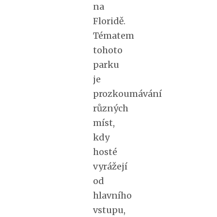
na
Floridě.
Tématem
tohoto
parku
je
prozkoumávání
různých
míst,
kdy
hosté
vyrážejí
od
hlavního
vstupu,