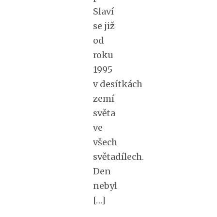
Slaví
se již
od
roku
1995
v desítkách
zemí
světa
ve
všech
světadílech.
Den
nebyl
[…]