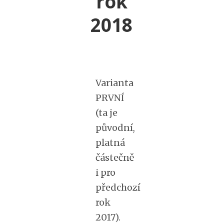
rok
2018
Varianta
PRVNÍ
(ta je
původní,
platná
částečně
i pro
předchozí
rok
2017).