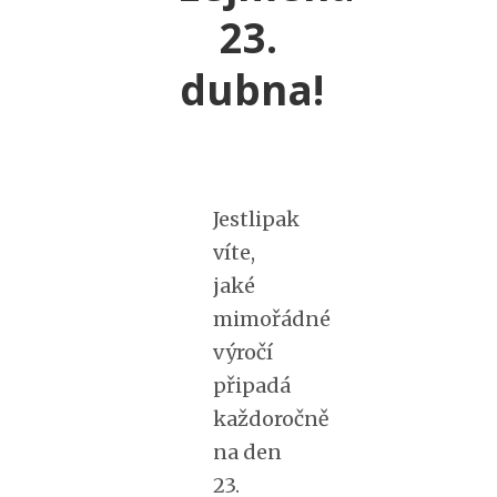
23.
dubna!
Jestlipak
víte,
jaké
mimořádné
výročí
připadá
každoročně
na den
23.